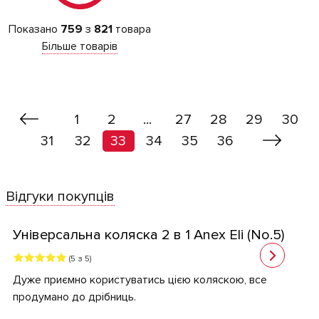
Показано
759
з
821
товара
Більше товарів
1
2
...
27
28
29
30
31
32
33
34
35
36
Відгуки покупців
Універсальна коляска 2 в 1 Anex Eli (No.5)
(5 з 5)
Дуже приємно користуватись цією коляскою, все
продумано до дрібниць.