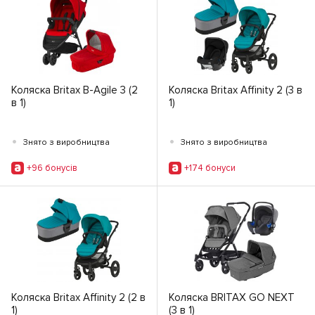
Коляска Britax B-Agile 3 (2
Коляска Britax Affinity 2 (3 в
в 1)
1)
•
•
Знято з виробництва
Знято з виробництва
+96 бонусiв
+174 бонуси
Коляска Britax Affinity 2 (2 в
Коляска BRITAX GO NEXT
1)
(3 в 1)