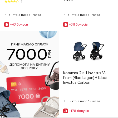
V-Pram
4
•
•
Знято з виробництва
Знято з виробництва
+43 бонуси
+311 бонусiв
Коляска 2 в 1 Invictus V-
Pram (Blue Lagon) + Шасі
Invictus Carbon
•
Знято з виробництва
+178 бонусiв