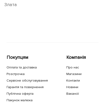
Злата
Покупцям
Компанія
Оплата та доставка
Про нас
Розстрочка
Магазини
Сервісне обслуговування
Контакти
Гарантія та повернення
Новини
Публічна оферта
Вакансії
Пакунок малюка