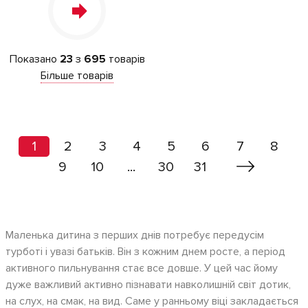
Показано
23
з
695
товарів
Більше товарів
1
2
3
4
5
6
7
8
9
10
...
30
31
Маленька дитина з перших днів потребує передусім
турботі і увазі батьків. Він з кожним днем росте, а період
активного пильнування стає все довше. У цей час йому
дуже важливий активно пізнавати навколишній світ дотик,
на слух, на смак, на вид. Саме у ранньому віці закладається