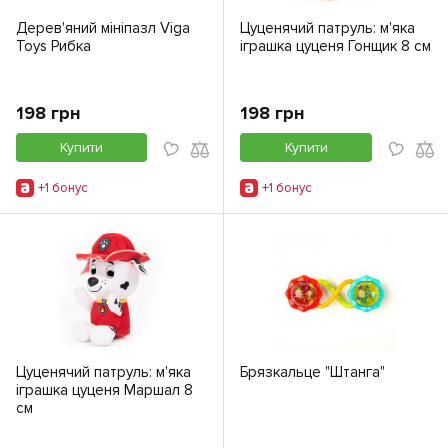
Дерев'яний мініпазл Viga
Цуценячий патруль: м'яка
Toys Рибка
іграшка цуценя Гонщик 8 см
198 грн
198 грн
Купити
Купити
+1 бонус
+1 бонус
Цуценячий патруль: м'яка
Брязкальце "Штанга"
іграшка цуценя Маршал 8
см