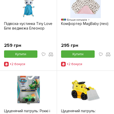
Більше кольорів
Пiдвiска-хустинка Tiny Love
Комфортер MagBaby (лео)
Бiле ведмежа Елеонор
259 грн
295 грн
Купити
Купити
+2 бонуси
+2 бонуси
Цуценячий патруль: Роккі і
Цуценячий патруль: