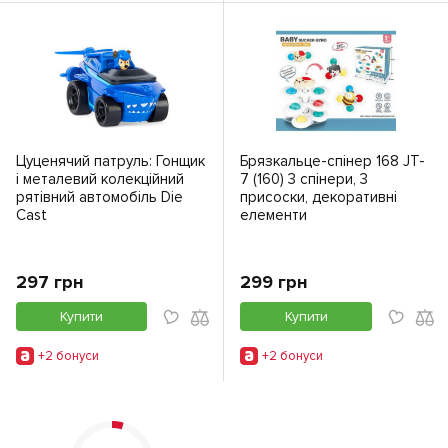
Цуценячий патруль: Гонщик
Брязкальце-спінер 168 JT-
і металевий колекційний
7 (160) 3 спінери, 3
рятівний автомобіль Die
присоски, декоративні
Cast
елементи
297 грн
299 грн
Купити
Купити
+2 бонуси
+2 бонуси