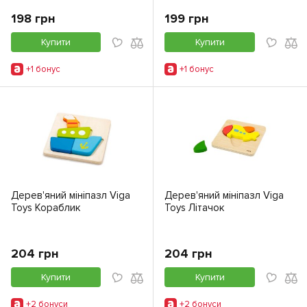
198 грн
199 грн
Купити
Купити
+1 бонус
+1 бонус
Дерев'яний мініпазл Viga
Дерев'яний мініпазл Viga
Toys Кораблик
Toys Літачок
204 грн
204 грн
Купити
Купити
+2 бонуси
+2 бонуси