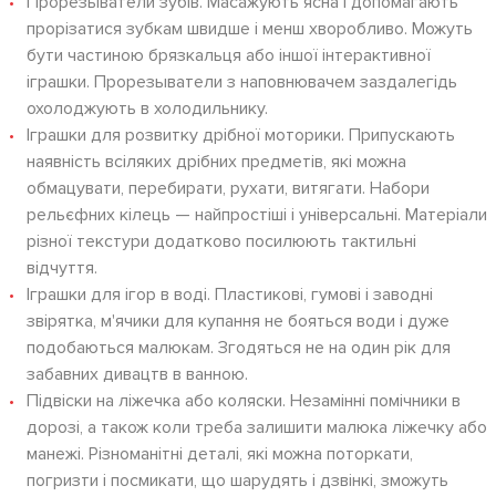
Прорезыватели зубів. Масажують ясна і допомагають
прорізатися зубкам швидше і менш хворобливо. Можуть
бути частиною брязкальця або іншої інтерактивної
іграшки. Прорезыватели з наповнювачем заздалегідь
охолоджують в холодильнику.
Іграшки для розвитку дрібної моторики. Припускають
наявність всіляких дрібних предметів, які можна
обмацувати, перебирати, рухати, витягати. Набори
рельєфних кілець — найпростіші і універсальні. Матеріали
різної текстури додатково посилюють тактильні
відчуття.
Іграшки для ігор в воді. Пластикові, гумові і заводні
звірятка, м'ячики для купання не бояться води і дуже
подобаються малюкам. Згодяться не на один рік для
забавних дивацтв в ванною.
Підвіски на ліжечка або коляски. Незамінні помічники в
дорозі, а також коли треба залишити малюка ліжечку або
манежі. Різноманітні деталі, які можна поторкати,
погризти і посмикати, що шарудять і дзвінкі, зможуть