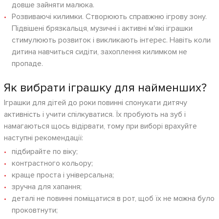
довше зайняти малюка.
Розвиваючі килимки. Створюють справжню ігрову зону.
Підвішені брязкальця, музичні і активні м'які іграшки
стимулюють розвиток і викликають інтерес. Навіть коли
дитина навчиться сидіти, захоплення килимком не
пропаде.
Як вибрати іграшку для найменших?
Іграшки для дітей до роки повинні спонукати дитячу
активність і учити спілкуватися. Їх пробують на зуб і
намагаються щось відірвати, тому при виборі врахуйте
наступні рекомендації:
підбирайте по віку;
контрастного кольору;
краще проста і універсальна;
зручна для хапання;
деталі не повинні поміщатися в рот, щоб їх не можна було
проковтнути;