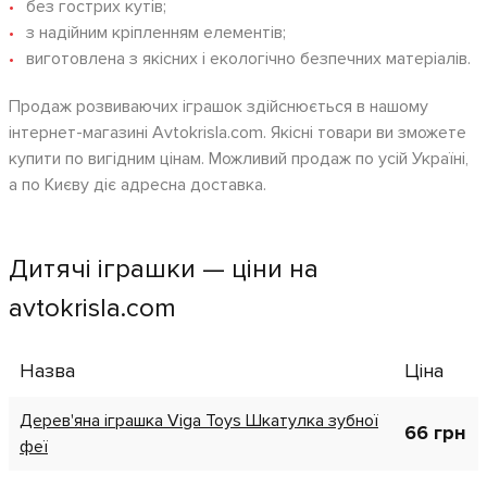
без гострих кутів;
з надійним кріпленням елементів;
виготовлена з якісних і екологічно безпечних матеріалів.
Продаж розвиваючих іграшок здійснюється в нашому
інтернет-магазині Avtokrisla.com. Якісні товари ви зможете
купити по вигідним цінам. Можливий продаж по усій Україні,
а по Києву діє адресна доставка.
Дитячі іграшки — ціни на
avtokrisla.com
Назва
Ціна
Дерев'яна іграшка Viga Toys Шкатулка зубної
66 грн
феї