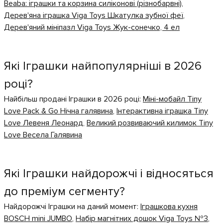
Beaba: іграшки та корзина силіконові (різнобарвні)
,
Дерев'яна іграшка Viga Toys Шкатулка зубної феї
,
Дерев'яний мініпазл Viga Toys Жук-сонечко, 4 ел
Які Іграшки найпопулярніші в 2026
році?
Найбільш продані Іграшки в 2026 році:
Міні-мобайл Tiny
Love Pack & Go Нічна галявина
,
Інтерактивна іграшка Tiny
Love Левеня Леонард
,
Великий розвиваючий килимок Tiny
Love Весела Галявина
Які Іграшки найдорожчі і відносяться
до преміум сегменту?
Найдорожчі Іграшки на даний момент:
Іграшкова кухня
BOSCH mini JUMBO
,
Набір магнітних дошок Viga Toys №3
,