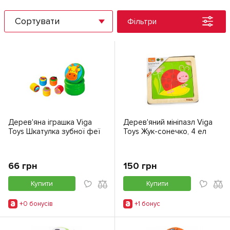
Сортувати
Фільтри
Дерев'яна іграшка Viga
Дерев'яний мініпазл Viga
Toys Шкатулка зубної феї
Toys Жук-сонечко, 4 ел
66 грн
150 грн
Купити
Купити
+0 бонусiв
+1 бонус