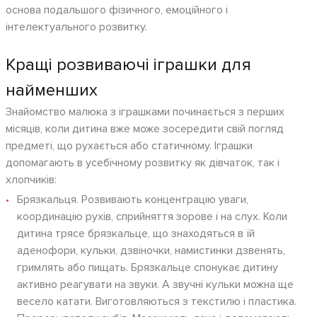
основа подальшого фізичного, емоційного і
інтелектуального розвитку.
Кращі розвиваючі іграшки для
найменших
Знайомство малюка з іграшками починається з перших
місяців, коли дитина вже може зосередити свій погляд
предметі, що рухається або статичному. Іграшки
допомагають в усебічному розвитку як дівчаток, так і
хлопчиків:
Брязкальця. Розвивають концентрацію уваги,
координацію рухів, сприйняття зорове і на слух. Коли
дитина трясе брязкальце, що знаходяться в їй
аденофори, кульки, дзвіночки, намистинки дзвенять,
гримлять або пищать. Брязкальце спонукає дитину
активно реагувати на звуки. А звучні кульки можна ще
весело катати. Виготовляються з текстилю і пластика.