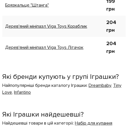
199
Брязкальце "Штанга"
грн
204
Дерев'яний мініпазл Viga Toys Кораблик
грн
204
Дерев'яний мініпазл Viga Toys Літачок
грн
Які бренди купують у групі Іграшки?
Найпопулярніші бренди каталогу Іграшки:
Dreambaby
,
Tiny
Love
,
Infantino
Які Іграшки найдешевші?
Найдешевші товари в цій категорії:
Набір для купання