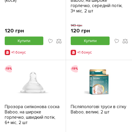
(коси)
Baboo, на широке
горлечко, середній потік,
3+ міс, 2 шт
149 грн
120 грн
120 грн
Купити
Купити
+1 бонус
+1 бонус
-19%
-19%
Прозора силіконова соска
Післяпологові труси в сітку
Baboo, на широке
Baboo, великі, 2 шт
горлечко, швидкий потік,
6+ міс, 2 шт