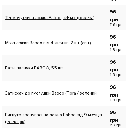
96
Термочутлива ложка Baboo, 4+ міс (рожева)
грн
119 грн
96
М'які ложки Baboo від 4 місяців, 2 шт (сині)
грн
119 грн
96
Ватні палички BABOO, 55 шт
грн
119 грн
96
Затискач до пустушки Baboo (Flora / зелений)
грн
119 грн
96
Вигнута тренувальна ложка Baboo від 9 місяців
грн
(електрік)
119 грн