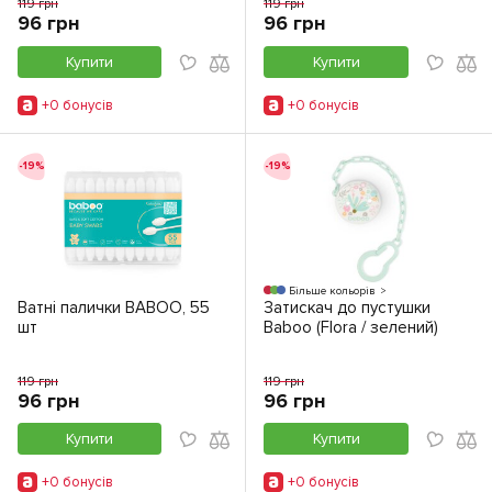
119 грн
119 грн
96 грн
96 грн
Купити
Купити
+0 бонусiв
+0 бонусiв
-19%
-19%
Більше кольорів
Ватні палички BABOO, 55
Затискач до пустушки
шт
Baboo (Flora / зелений)
119 грн
119 грн
96 грн
96 грн
Купити
Купити
+0 бонусiв
+0 бонусiв