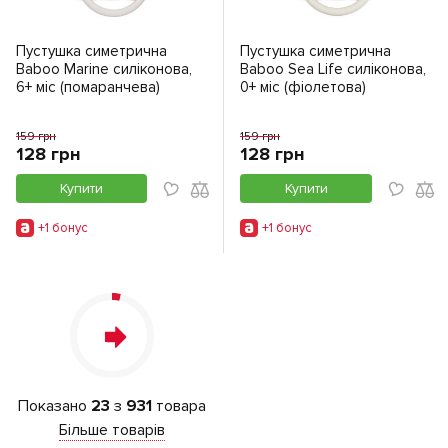
Пустушка симетрична
Пустушка симетрична
Baboo Marine силіконова,
Baboo Sea Life силіконова,
6+ міс (помаранчева)
0+ міс (фіолетова)
159 грн
159 грн
128 грн
128 грн
Купити
Купити
+1 бонус
+1 бонус
Показано
23
з
931
товара
Більше товарів