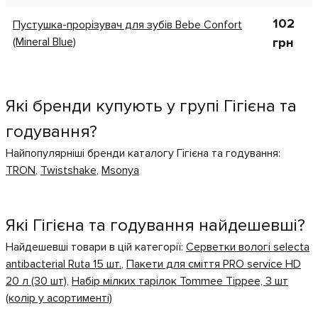
102
Пустушка-прорізувач для зубів Bebe Confort
(Mineral Blue)
грн
Які бренди купують у групі Гігієна та
годування?
Найпопулярніші бренди каталогу Гігієна та годування:
TRON
,
Twistshake
,
Msonya
Які Гігієна та годування найдешевші?
Найдешевші товари в цій категорії:
Серветки вологі selecta
antibacterial Ruta 15 шт.
,
Пакети для сміття PRO service HD
20 л (30 шт)
,
Набір мілких тарілок Tommee Tippee, 3 шт
(колір у асортименті)