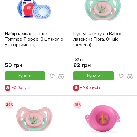
Набір мілких тарілок
Пустушка кругла Baboo
Tommee Tippee, 3 шт (колір
латексна Flora, 0+ міс
у асортименті)
(зелена)
102 грн
50 грн
82 грн
Купити
Купити
+0 бонусiв
+0 бонусiв
-20%
-19%