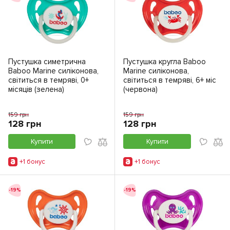
Пустушка симетрична
Пустушка кругла Baboo
Baboo Marine силіконова,
Marine силіконова,
світиться в темряві, 0+
світиться в темряві, 6+ міс
місяців (зелена)
(червона)
159 грн
159 грн
128 грн
128 грн
Купити
Купити
+1 бонус
+1 бонус
-19%
-19%