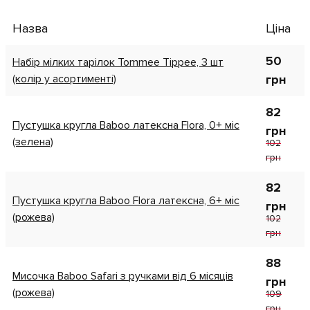
Назва
Ціна
50
Набір мілких тарілок Tommee Tippee, 3 шт
(колір у асортименті)
грн
82
Пустушка кругла Baboo латексна Flora, 0+ міс
грн
(зелена)
102
грн
82
Пустушка кругла Baboo Flora латексна, 6+ міс
грн
(рожева)
102
грн
88
Мисочка Baboo Safari з ручками від 6 місяців
грн
(рожева)
109
грн