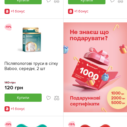
Купити
Купити
+1 бонус
+1 бонус
-19%
Післяпологові труси в сітку
Baboo, середні, 2 шт
149 грн
120 грн
Купити
+1 бонус
-19%
-19%