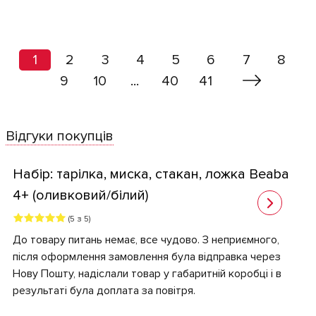
1
2
3
4
5
6
7
8
9
10
...
40
41
Відгуки покупців
Набір: тарілка, миска, стакан, ложка Beaba
4+ (оливковий/білий)
(5 з 5)
До товару питань немає, все чудово. З неприємного,
після оформлення замовлення була відправка через
Нову Пошту, надіслали товар у габаритній коробці і в
результаті була доплата за повітря.