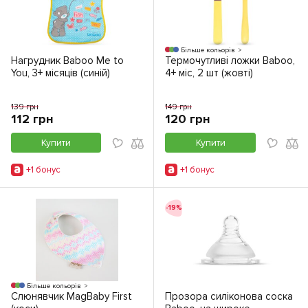
Більше кольорів
Нагрудник Baboo Me to
Термочутливі ложки Baboo,
You, 3+ місяців (синій)
4+ міс, 2 шт (жовті)
139 грн
149 грн
112 грн
120 грн
Купити
Купити
+1 бонус
+1 бонус
-19%
Більше кольорів
Слюнявчик MagBaby First
Прозора силіконова соска