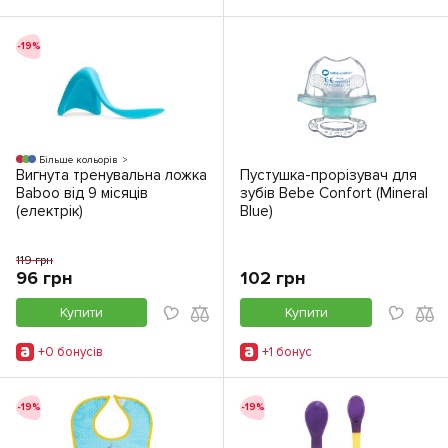
-19%
Більше кольорів
Вигнута тренувальна ложка
Пустушка-прорізувач для
Baboo від 9 місяців
зубів Bebe Confort (Mineral
(електрік)
Blue)
119 грн
96 грн
102 грн
Купити
Купити
+0 бонусiв
+1 бонус
-19%
-19%