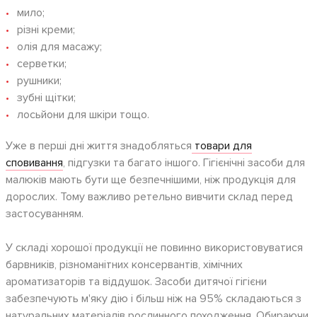
мило;
різні креми;
олія для масажу;
серветки;
рушники;
зубні щітки;
лосьйони для шкіри тощо.
Уже в перші дні життя знадобляться
товари для
сповивання
, підгузки та багато іншого. Гігієнічні засоби для
малюків мають бути ще безпечнішими, ніж продукція для
дорослих. Тому важливо ретельно вивчити склад перед
застосуванням.
У складі хорошої продукції не повинно використовуватися
барвників, різноманітних консервантів, хімічних
ароматизаторів та віддушок. Засоби дитячої гігієни
забезпечують м'яку дію і більш ніж на 95% складаються з
натуральних матеріалів рослинного походження. Обираючи