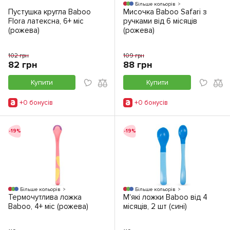
Більше кольорів
Пустушка кругла Baboo
Мисочка Baboo Safari з
Flora латексна, 6+ міс
ручками від 6 місяців
(рожева)
(рожева)
102 грн
109 грн
82 грн
88 грн
Купити
Купити
+0 бонусiв
+0 бонусiв
-19%
-19%
Більше кольорів
Більше кольорів
Термочутлива ложка
М'які ложки Baboo від 4
Baboo, 4+ міс (рожева)
місяців, 2 шт (сині)