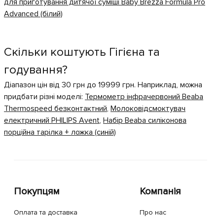
для приготування дитячої суміші Baby Brezza Formula Pro
Advanced (білий)
Скільки коштують Гігієна та
годування?
Діапазон цін від 30 грн до 19999 грн. Наприклад, можна
придбати різні моделі:
Термометр інфрачервоний Beaba
Thermospeed безконтактний
,
Молоковідсмоктувач
електричний PHILIPS Avent
,
Набір Beaba силіконова
порційна тарілка + ложка (синій)
Покупцям
Компанія
Оплата та доставка
Про нас