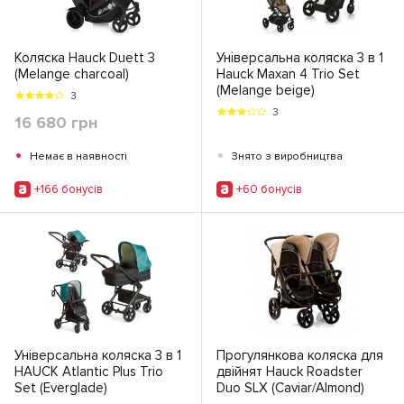
Коляска Hauck Duett 3
Універсальна коляска 3 в 1
(Melange charcoal)
Hauck Maxan 4 Trio Set
(Melange beige)
3
3
16 680 грн
•
•
Немає в наявності
Знято з виробництва
+166 бонусiв
+60 бонусiв
Універсальна коляска 3 в 1
Прогулянкова коляска для
HAUCK Atlantic Plus Trio
двійнят Hauck Roadster
Set (Everglade)
Duo SLX (Caviar/Almond)