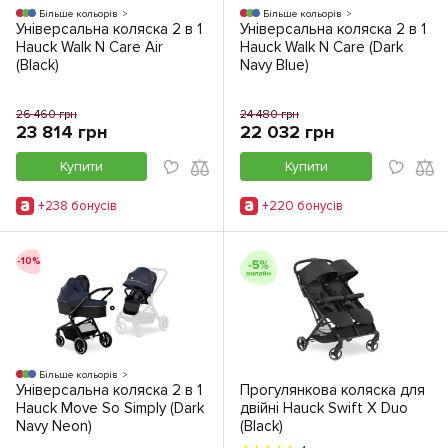
Більше кольорів
Більше кольорів
Універсальна коляска 2 в 1
Універсальна коляска 2 в 1
Hauck Walk N Care Air
Hauck Walk N Care (Dark
(Black)
Navy Blue)
26 460 грн
24 480 грн
23 814 грн
22 032 грн
Купити
Купити
+238 бонусiв
+220 бонусiв
-10%
Більше кольорів
Універсальна коляска 2 в 1
Прогулянкова коляска для
Hauck Move So Simply (Dark
двійні Hauck Swift X Duo
Navy Neon)
(Black)