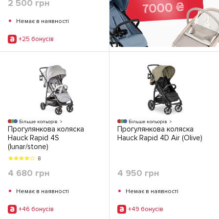
2 500 грн
•
Немає в наявності
+25 бонусiв
Більше кольорів
Більше кольорів
Прогулянкова коляска
Прогулянкова коляска
Hauck Rapid 4S
Hauck Rapid 4D Air (Olive)
(lunar/stone)
8
4 680 грн
4 950 грн
•
•
Немає в наявності
Немає в наявності
+46 бонусiв
+49 бонусiв