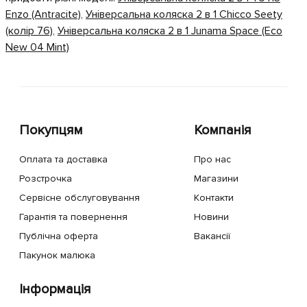
Enzo (Antracite)
,
Універсальна коляска 2 в 1 Chicco Seety
(колір 76)
,
Універсальна коляска 2 в 1 Junama Space (Eco
New 04 Mint)
Покупцям
Компанія
Оплата та доставка
Про нас
Розстрочка
Магазини
Сервісне обслуговування
Контакти
Гарантія та повернення
Новини
Публічна оферта
Вакансії
Пакунок малюка
Інформація