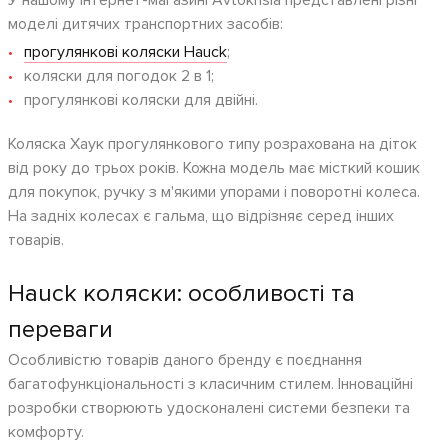
У нашому інтернет-магазині Avtokrisla представлені різні
моделі дитячих транспортних засобів:
прогулянкові коляски Hauck
;
коляски для погодок 2 в 1;
прогулянкові коляски для двійні.
Коляска Хаук прогулянкового типу розрахована на діток
від року до трьох років. Кожна модель має місткий кошик
для покупок, ручку з м'якими упорами і поворотні колеса.
На задніх колесах є гальма, що відрізняє серед інших
товарів.
Hauck коляски: особливості та
переваги
Особливістю товарів даного бренду є поєднання
багатофункціональності з класичним стилем. Інноваційні
розробки створюють удосконалені системи безпеки та
комфорту.