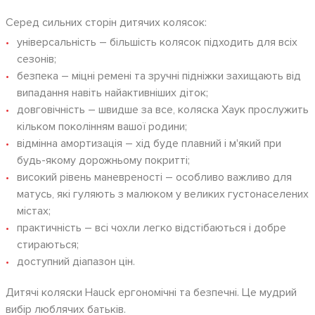
Серед сильних сторін дитячих колясок:
універсальність – більшість колясок підходить для всіх
сезонів;
безпека – міцні ремені та зручні підніжки захищають від
випадання навіть найактивніших діток;
довговічність – швидше за все, коляска Хаук прослужить
кільком поколінням вашої родини;
відмінна амортизація – хід буде плавний і м'який при
будь-якому дорожньому покритті;
високий рівень маневреності – особливо важливо для
матусь, які гуляють з малюком у великих густонаселених
містах;
практичність – всі чохли легко відстібаються і добре
стираються;
доступний діапазон цін.
Дитячі коляски Hauck ергономічні та безпечні. Це мудрий
вибір люблячих батьків.