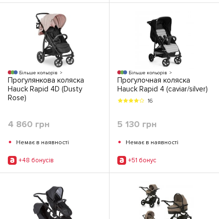
Більше кольорів
Більше кольорів
Прогулянкова коляска
Прогулочная коляска
Hauck Rapid 4D (Dusty
Hauck Rapid 4 (caviar/silver)
Rose)
16
4 860 грн
5 130 грн
•
•
Немає в наявності
Немає в наявності
+48 бонусiв
+51 бонус