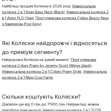
Найбільш продані Коляски в 2026 році:
Універсальна
коляска 2 в 1 Roan Bass Next (Black)
,
Універсальна коляска 2
в 1 Anex FLO (Yuki)
,
Прогулянкова коляска Cybex Beezy New
з бампером (Fog Grey)
Які Коляски найдорожчі і відносяться
до преміум сегменту?
Найдорожчі Коляски на даний момент:
Прогулянкова
коляска Cybex Priam by Jeremy Scott (Wings black)
,
Універсальна коляска 2 в 1 Cybex Priam Style
,
Універсальна
коляска 2 в 1 Maxi-Cosi Fame
Скільки коштують Коляски?
Діапазон цін від 0 грн до 71300 грн. Наприклад, можна
придбати різні моделі:
Універсальна коляска 2 в 1 TUTIS