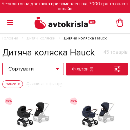
Безкоштовна доставка при замовлені від 7000 грн та оплаті
онлайн
Головна
Дитячі коляски
Дитяча коляска Hauck
Дитяча коляска Hauck
45 товарів
Сортувати
Фільтри (1)
Очистити всі фільтри
Hauck
-10%
-10%