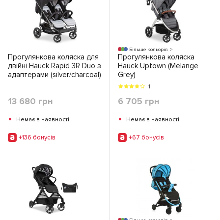
Більше кольорів
Прогулянкова коляска для
Прогулянкова коляска
двійні Hauck Rapid 3R Duo з
Hauck Uptown (Melange
адаптерами (silver/charcoal)
Grey)
1
13 680 грн
6 705 грн
•
•
Немає в наявності
Немає в наявності
+136 бонусiв
+67 бонусiв