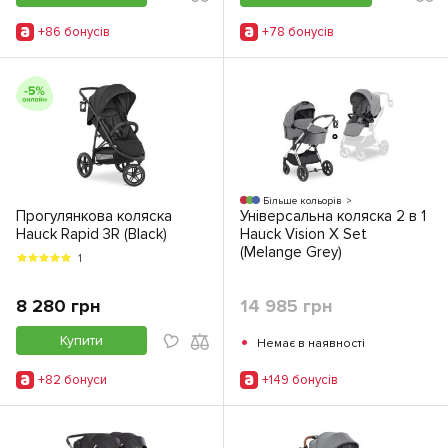
+86 бонусiв
+78 бонусiв
Більше кольорів
Прогулянкова коляска
Універсальна коляска 2 в 1
Hauck Rapid 3R (Black)
Hauck Vision X Set
(Melange Grey)
1
8 280 грн
14 985 грн
•
Купити
Немає в наявності
+82 бонуси
+149 бонусiв