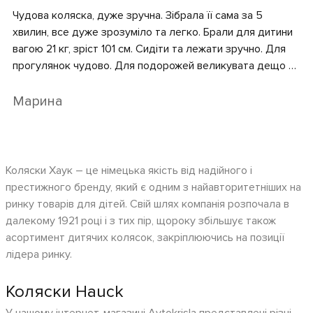
Чудова коляска, дуже зручна. Зібрала її сама за 5
хвилин, все дуже зрозуміло та легко. Брали для дитини
вагою 21 кг, зріст 101 см. Сидіти та лежати зручно. Для
прогулянок чудово. Для подорожей великувата дещо у
складеному вигляді
Марина
Коляски Хаук – це німецька якість від надійного і
престижного бренду, який є одним з найавторитетніших на
ринку товарів для дітей. Свій шлях компанія розпочала в
далекому 1921 році і з тих пір, щороку збільшує також
асортимент дитячих колясок, закріплюючись на позиції
лідера ринку.
Коляски Hauck