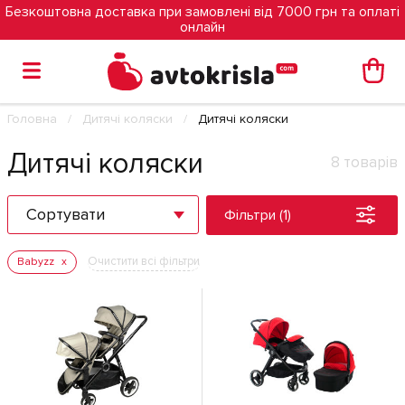
Безкоштовна доставка при замовлені від 7000 грн та оплаті
онлайн
Головна
Дитячі коляски
Дитячі коляски
Дитячі коляски
8 товарів
Сортувати
Фільтри (1)
Очистити всі фільтри
Babyzz