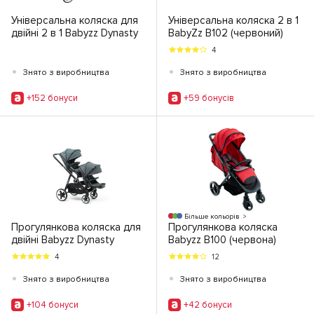
Універсальна коляска для
Універсальна коляска 2 в 1
двійні 2 в 1 Babyzz Dynasty
BabyZz В102 (червоний)
4
•
•
Знято з виробництва
Знято з виробництва
+152 бонуси
+59 бонусiв
Більше кольорів
Прогулянкова коляска для
Прогулянкова коляска
двійні Babyzz Dynasty
Babyzz В100 (червона)
4
12
•
•
Знято з виробництва
Знято з виробництва
+104 бонуси
+42 бонуси