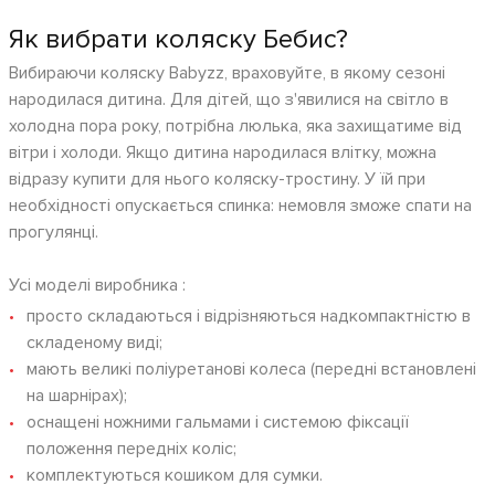
Як вибрати коляску Бебис?
Вибираючи коляску Babyzz, враховуйте, в якому сезоні
народилася дитина. Для дітей, що з'явилися на світло в
холодна пора року, потрібна люлька, яка захищатиме від
вітри і холоди. Якщо дитина народилася влітку, можна
відразу купити для нього коляску-тростину. У їй при
необхідності опускається спинка: немовля зможе спати на
прогулянці.
Усі моделі виробника :
просто складаються і відрізняються надкомпактністю в
складеному виді;
мають великі поліуретанові колеса (передні встановлені
на шарнірах);
оснащені ножними гальмами і системою фіксації
положення передніх коліс;
комплектуються кошиком для сумки.