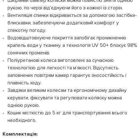
Шкіряний бампер коляски можна повністю зняти однією
рукою, по черзі від'єднуючи його з кожної із сторін.
Вентиляція спинки відкривається за допомогою застібки-
блискавки, забезпечуючи додатковий комфорт у
спекотну погоду.
Водовідштовхуюче покриття запобігає проникненню
крапель води у тканину, а технологія UV 50+ блокує 98%
сонячних променів.
Поліуретанові колеса виготовлені за сучасною
технологією для легкості та м’якості. Відсутність
заповнених повітрям камер гарантує зносостійкість і
плавність ходу.
Завдяки великим колесам та ергономічному дизайну
керувати, фіксувати та регулювати коляску можна
однією рукою.
Кошик місткістю до 5 кг для транспортування всього
необхідного.
Комплектація: