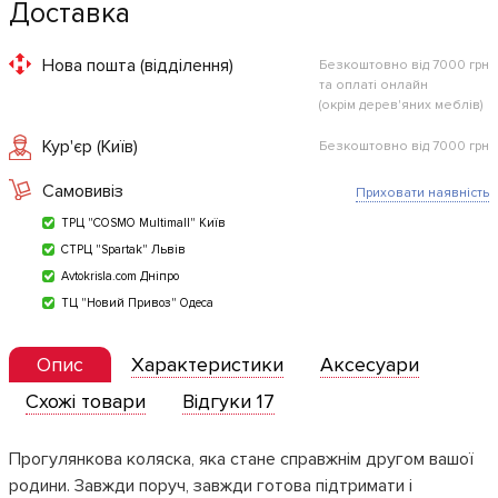
Доставка
Нова пошта (відділення)
Безкоштовно від 7000 грн
та оплаті онлайн
(окрім дерев'яних меблів)
Кур'єр (Київ)
Безкоштовно від 7000 грн
Самовивіз
Приховати наявність
ТРЦ "COSMO Multimall" Київ
СТРЦ "Spartak" Львів
Avtokrisla.com Дніпро
ТЦ "Новий Привоз" Одеса
Опис
Характеристики
Аксесуари
Схожі товари
Відгуки 17
Прогулянкова коляска, яка стане справжнім другом вашої
родини. Завжди поруч, завжди готова підтримати і