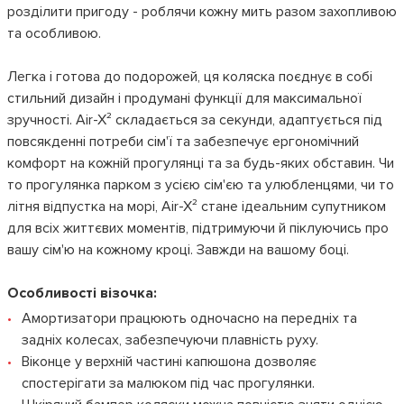
розділити пригоду - роблячи кожну мить разом захопливою
та особливою.
Легка і готова до подорожей, ця коляска поєднує в собі
стильний дизайн і продумані функції для максимальної
зручності. Air-X² складається за секунди, адаптується під
повсякденні потреби сім'ї та забезпечує ергономічний
комфорт на кожній прогулянці та за будь-яких обставин. Чи
то прогулянка парком з усією сім'єю та улюбленцями, чи то
літня відпустка на морі, Air-X² стане ідеальним супутником
для всіх життєвих моментів, підтримуючи й піклуючись про
вашу сім'ю на кожному кроці. Завжди на вашому боці.
Особливості візочка:
Амортизатори працюють одночасно на передніх та
задніх колесах, забезпечуючи плавність руху.
Віконце у верхній частині капюшона дозволяє
спостерігати за малюком під час прогулянки.