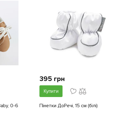
395 грн
Купити
aby, 0-6
Пінетки ДоРечі, 15 см (білі)