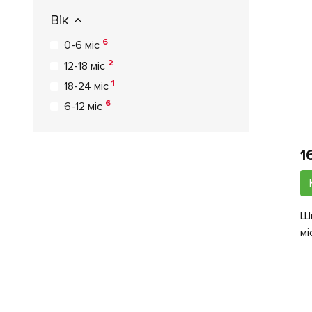
Вік
6
0-6 міс
2
12-18 міс
1
18-24 міс
6
6-12 міс
1
Шк
мі