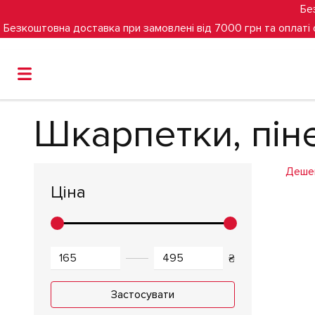
Бе
Безкоштовна доставка при замовлені від 7000 грн та оплаті
Головна
Шкарпетки, пінетки
Шкарпетки, пін
Деше
Ціна
₴
Застосувати