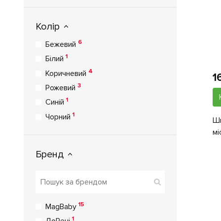
Колір
6
Бежевий
1
Білий
4
Коричневий
1
3
Рожевий
1
Синій
1
Чорний
Шк
мі
Бренд
15
MagBaby
1