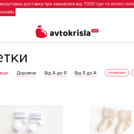
зкоштовна доставка при замовлені від 7000 грн та оплаті онл
 онлайн
етки
вше
Дорожче
Від А до Я
Від Я до А
Новинки