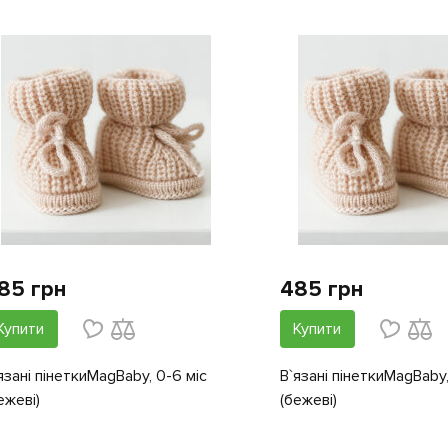
85 грн
485 грн
Купити
Купити
язані пінеткиMagBaby, 0-6 міс
В`язані пінеткиMagBaby,
ежеві)
(бежеві)