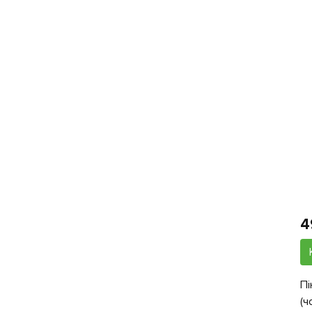
4
Пі
(ч