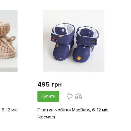
495 грн
Купити
 6-12 міс
Пінетки-чобітки MagBaby, 6-12 міс
(космос)