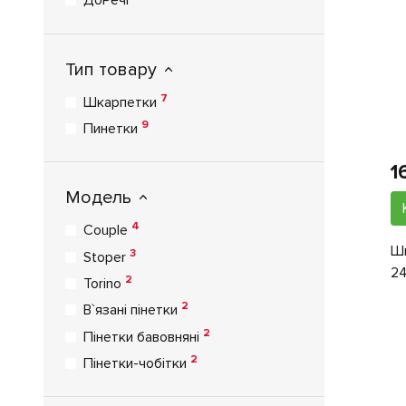
ДоРечі
Тип товару
7
Шкарпетки
9
Пинетки
1
Модель
4
Couple
Шк
3
Stoper
24
2
Torino
2
В`язані пінетки
2
Пінетки бавовняні
2
Пінетки-чобітки