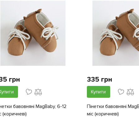
35 грн
335 грн
Купити
Купити
нетки бавовняні MagBaby, 6-12
Пінетки бавовняні MagB
с (коричневі)
міс (коричневі)