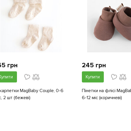
65 грн
245 грн
Купити
Купити
арпетки MagBaby Couple, 0-6
Пінетки на флісі MagBab
с, 2 шт (бежеві)
6-12 міс (коричневі)