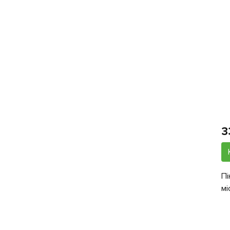
3
Пі
мі