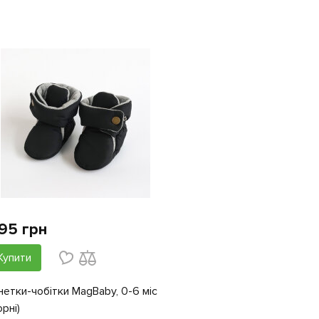
95 грн
Купити
нетки-чобітки MagBaby, 0-6 міс
орні)