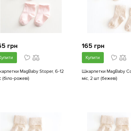
65 грн
165 грн
Купити
Купити
арпетки MagBaby Stoper, 6-12
Шкарпетки MagBaby Cou
с (біло-рожеві)
міс, 2 шт (бежеві)