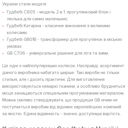
України стали моделі:
Гудбебі C605 - модель 2 в 1, прогулянковий блок і
люлька для самих маленьких;
Гудбебі Катаріна - класичне виконання з великими
колесами;
Гудбебі GB01B - трансформер для прогулянок в міських
умовах;
GB C706 - універсальне рішення для літа та зими.
Це одні з найпопулярніших колясок. Насправді, асортимент
даного виробника набагато ширше. Такі вироби не тільки
стильні, але і досить практичні. Для виготовлення
використовуються немаркі тканини, а особливо брудняться
місця захищаються спеціальним прогумованим матеріалом.
Можна сміливо стверджувати, що продукція GB нічим не
поступається виробам від відомих європейських компаній
за якістю. Єдина відмінність - значно доступніша вартість.