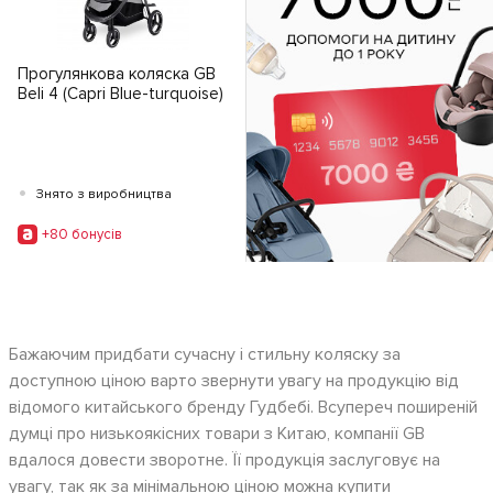
Прогулянкова коляска GB
Beli 4 (Capri Blue-turquoise)
•
Знято з виробництва
+80 бонусiв
Бажаючим придбати сучасну і стильну коляску за
доступною ціною варто звернути увагу на продукцію від
відомого китайського бренду Гудбебі. Всупереч поширеній
думці про низькоякісних товари з Китаю, компанії GB
вдалося довести зворотне. Її продукція заслуговує на
увагу, так як за мінімальною ціною можна купити