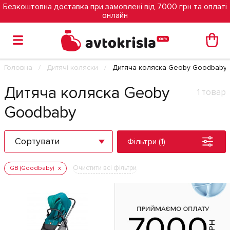
Безкоштовна доставка при замовлені від 7000 грн та оплаті
онлайн
Головна
Дитячі коляски
Дитяча коляска Geoby Goodbaby
Дитяча коляска Geoby
1 товар
Goodbaby
Сортувати
Фільтри (1)
Очистити всі фільтри
GB (Goodbaby)