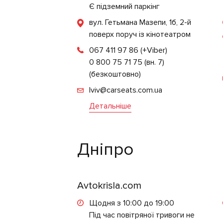
Є підземний паркінг
вул. Гетьмана Мазепи, 1б, 2-й
поверх поруч із кінотеатром
067 411 97 86
(+Viber)
0 800 75 71 75 (вн. 7)
(безкоштовно)
lviv@carseats.com.ua
Детальніше
Дніпро
Avtokrisla.com
Щодня з 10:00 до 19:00
Під час повітряної тривоги не