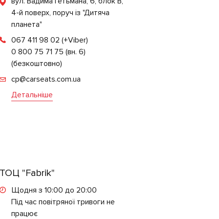
вул. Вадима Гетьмана, 6, блок B,
4-й поверх, поруч із "Дитяча
планета"
067 411 98 02
(+Viber)
0 800 75 71 75 (вн. 6)
(безкоштовно)
cp@carseats.com.ua
Детальніше
ТОЦ "Fabrik"
Щодня з 10:00 до 20:00
Під час повітряної тривоги не
працює