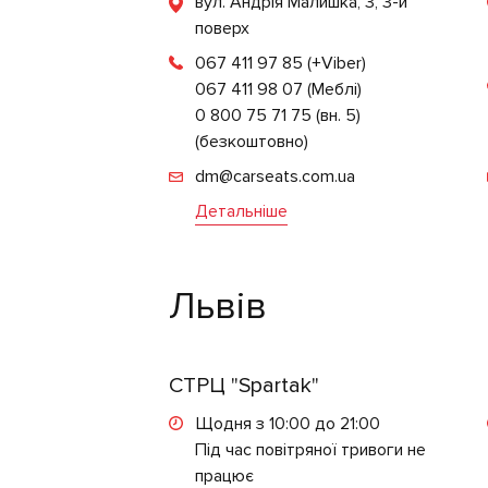
вул. Андрія Малишка, 3, 3-й
поверх
067 411 97 85
(+Viber)
067 411 98 07 (Меблі)
0 800 75 71 75 (вн. 5)
(безкоштовно)
dm@carseats.com.ua
Детальніше
Львів
СТРЦ "Spartak"
Щодня з 10:00 до 21:00
Під час повітряної тривоги не
працює