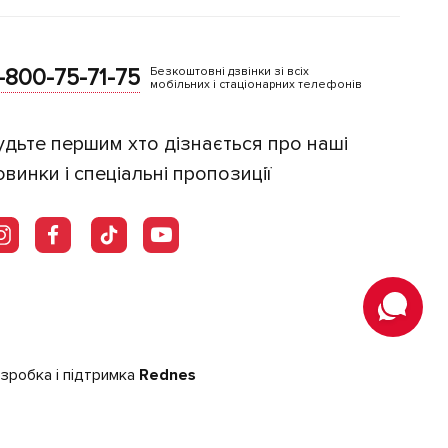
-800-75-71-75
Безкоштовні дзвінки зі всіх
мобільних і стаціонарних телефонів
удьте першим хто дізнається про наші
овинки і спеціальні пропозиції
зробка і підтримка
Rednes