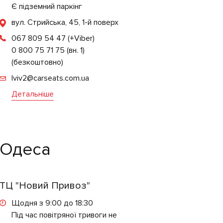
Є підземний паркінг
вул. Стрийська, 45, 1-й поверх
067 809 54 47
(+Viber)
0 800 75 71 75 (вн. 1)
(безкоштовно)
lviv2@carseats.com.ua
Детальніше
Одеса
ТЦ "Новий Привоз"
Щодня з 9:00 до 18:30
Під час повітряної тривоги не