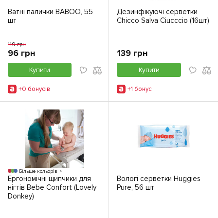
Ватні палички BABOO, 55
Дезинфікуючі серветки
шт
Chicco Salva Ciucccio (16шт)
119 грн
96 грн
139 грн
Купити
Купити
+0 бонусiв
+1 бонус
Більше кольорів
Ергономічні щипчики для
Вологі серветки Huggies
нігтів Bebe Confort (Lovely
Pure, 56 шт
Donkey)