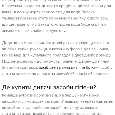
безпечним, заздалегідь варто придбати дитячі товари для
ванни, в першу чергу термометр для води. Висока
температура може стати причиною переляку крихти або,
що ще гірше, опіку. Занадто холодна вода буде сприяти
зниженню і так слабкого імунітету.
Додатково можна придбати такі дитячі товари для ванної,
як лійка, губка-рукавиця, анатомічна форма для ванночки,
контейнер для купального приладдя відповідного розміру.
Подібні аксесуари допоможуть привчити дитину до гігієни.
Знадобиться також
засіб для прання дитячої білизни
, щоб у
дитини не виникло алергії на звичайний пральний порошок.
Де купити дитячі засоби гігієни?
Команда avtokrisla.com знає, що в першу чергу може
знадобитися молодим батькам. У нашому інтернет-магазині
ви знайдете всі необхідні засоби догляду за шкірою
дитини, а також цікаві дитячі аксесуари для ванної, які