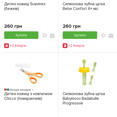
Дитячі ножиці Suavinex
Силіконова зубна щітка
(бежеві)
Bebe Confort 6+ міс
260 грн
260 грн
Купити
Купити
+2 бонуси
+2 бонуси
Більше кольорів
Дитячі ножиці з ковпачком
Силіконова зубна щітка
Chicco (помаранчеві)
Babymoov Badabulle
Progressive