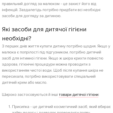
правильний догляд за малюком - це захист його від
інфекцій. Заздалегідь потрібно придбати всі необхідні
засоби для догляду за дитиною.
Які засоби для дитячої гігієни
необхідні?
З перших днів життя купати дитину потрібно щодня. Якщо у
малюка є попрілості під підгузником, потрібно дитячий
засіб для інтимної гігієни. Якщо ж шкіра крихти повністю
здорова, гігієнічні процедури можна проводити з
використанням чистої води. Щоб після купання шкіра не
пересихала, потрібно використовувати спеціальний
дитячий крем або масло.
Широко застосовуються й інші
товари дитячої гігієни
:
Присипка - це дитячий косметичний засіб, який вбирає
зайву вологу і дозволяє попередити появу