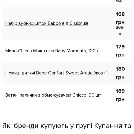
грн
168
грн
Набір зубних щіток Baboo від 6 місяців
209
грн
179
Мило Chicco М'яка піна Baby Moments, 100 г
грн
180
Ножиці дитячі Bebe Confort Sweet Arctic (жовті)
грн
189
Ватяні палички з обмежувачем Chicco, 90 шт
грн
Які бренди купують у групі Купання та