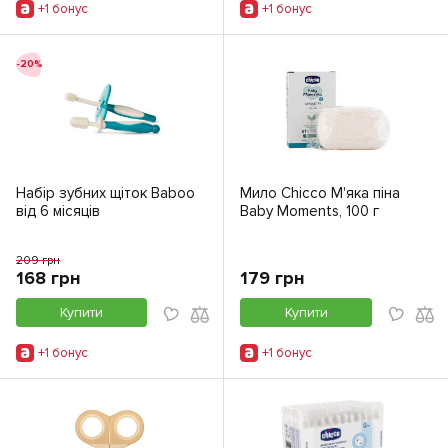
+1 бонус
+1 бонус
-20%
Набір зубних щіток Baboo
Мило Chicco М'яка піна
від 6 місяців
Baby Moments, 100 г
209 грн
168 грн
179 грн
Купити
Купити
+1 бонус
+1 бонус