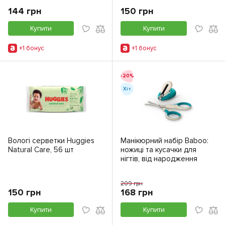
144 грн
150 грн
Купити
Купити
+1 бонус
+1 бонус
-20%
Хіт
Вологі серветки Huggies
Манікюрний набір Baboo:
Natural Care, 56 шт
ножиці та кусачки для
нігтів, від народження
209 грн
150 грн
168 грн
Купити
Купити