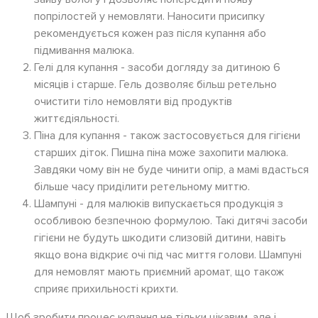
попрілостей у немовляти. Наносити присипку
рекомендується кожен раз після купання або
підмивання малюка.
Гелі для купання - засоби догляду за дитиною 6
місяців і старше. Гель дозволяє більш ретельно
очистити тіло немовляти від продуктів
життєдіяльності.
Піна для купання - також застосовується для гігієни
старших діток. Пишна піна може захопити малюка.
Завдяки чому він не буде чинити опір, а мамі вдасться
більше часу приділити ретельному миттю.
Шампуні - для малюків випускається продукція з
особливою безпечною формулою. Такі дитячі засоби
гігієни не будуть шкодити слизовій дитини, навіть
якщо вона відкриє очі під час миття голови. Шампуні
для немовлят мають приємний аромат, що також
сприяє прихильності крихти.
Щоб зробити процес купання не тільки цікавим, але і