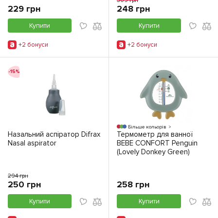
309 грн
229 грн
248 грн
Купити
Купити
+2 бонуси
+2 бонуси
-15%
Більше кольорів
Назальний аспіратор Difrax
Термометр для ванної
Nasal aspirator
BEBE CONFORT Penguin
(Lovely Donkey Green)
294 грн
250 грн
258 грн
Купити
Купити