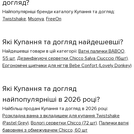
догляд?
Найпопулярніші бренди каталогу Купання та догляд:
Twistshake
,
Msonya
,
FreeOn
Які Купання та догляд найдешевші?
Найдешевші товари в цій категорії:
Ватні палички BABOO,
55 шт
,
Дезинфікуючі серветки Chicco Salva Ciucccio (16шт)
,
Ергономічні щипчики для нігтів Bebe Confort (Lovely Donkey)
Які Купання та догляд
найпопулярніші в 2026 році?
Найбільш продані Купання та догляд в 2026 році:
Розкладна ванна з вкладишем для купання Twistshake
(Pastel Grey)
,
Вологі серветки Chicco (72 шт)
,
Палички ватні
бавовняні з обмежувачем Chicco, 60 шт