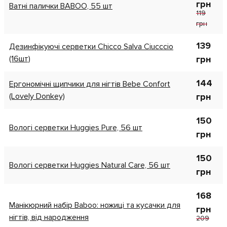
грн
Ватні палички BABOO, 55 шт
119
грн
139
Дезинфікуючі серветки Chicco Salva Ciucccio
(16шт)
грн
144
Ергономічні щипчики для нігтів Bebe Confort
(Lovely Donkey)
грн
150
Вологі серветки Huggies Pure, 56 шт
грн
150
Вологі серветки Huggies Natural Care, 56 шт
грн
168
Манікюрний набір Baboo: ножиці та кусачки для
грн
нігтів, від народження
209