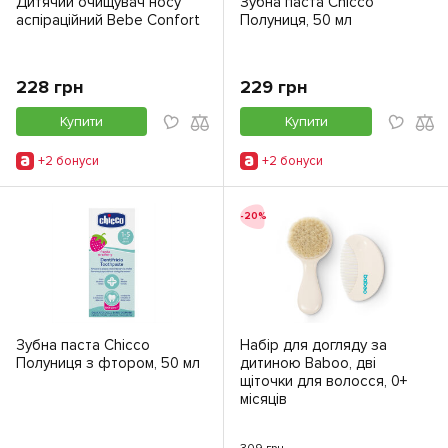
Дитячий очищувач носу
Зубна паста Chicco
аспіраційний Bebe Confort
Полуниця, 50 мл
228 грн
229 грн
Купити
Купити
+2 бонуси
+2 бонуси
-20%
Зубна паста Chicco
Набір для догляду за
Полуниця з фтором, 50 мл
дитиною Baboo, дві
щіточки для волосся, 0+
місяців