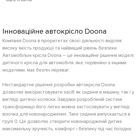
путешествовали. Всем рекомендую, это намного
облегчает любую дорогу с малышом.
Інноваційне автокрісло Doona
Компанія Doona в пріоритетах своєї діяльності виділяє
високу якість продукції та найвищий рівень безпеки.
Автомобільні крісла Doona – це інноваційне рішення моделі
дитячого крісла для автомобіля, яке, порівняно з іншими
моделями, має безліч переваг.
Нестандартне рішення розробки автокрісла Doona
дозволяє використовувати засіб як сидіння в машину, так і у
вигляді дитячої коляски. Завдяки розробленій системі
трансформації його легко можна застосовувати у вигляді
візочка для новонароджених. Таке сидіння випускається в
групі 0. Це дозволяє створити новонародженій дитині
максимальну зручність, комфорт і безпеку під час поїздки.