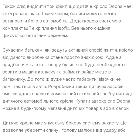
Також слід виділити той факт, що дитяче крісло Doona має
інтегроване шасі. Таким чином, батьки можуть легко
встановити його в автомобіль. Додатковою системою
комплектації є кріплення Isofix. Без нього сидіння
фіксується штатним ременем.
Сучасним батькам, які ведуть активний спосіб життя, крісло
від даного виробника стане просто знахідкою. Адже з
придбанням такого товару більше не буде необхідності
возити в машині коляску та займати зайве місце в
багажнику. До того ж дуже часто габаритні візочки не
поміщаються в авто. Розробники таких дитячих засобів
змогли удосконалити компактний і стильний засіб у вигляді
дитячого автомобільного крісла. Купити автокрісло Doona
можна в будь-якому магазині дитячих товарів або в салоні.
Дитяче крісло має унікальну бокову систему захисту. Це
дозволяє уберегти спину і голову малюка від удару або