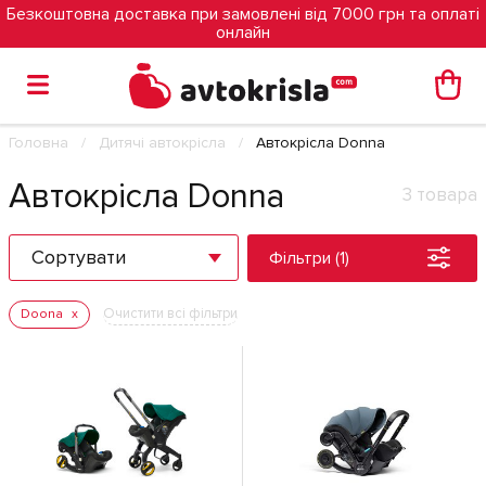
Безкоштовна доставка при замовлені від 7000 грн та оплаті
онлайн
Головна
Дитячі автокрісла
Автокрісла Donna
Автокрісла Donna
3 товара
Сортувати
Фільтри (1)
Очистити всі фільтри
Doona