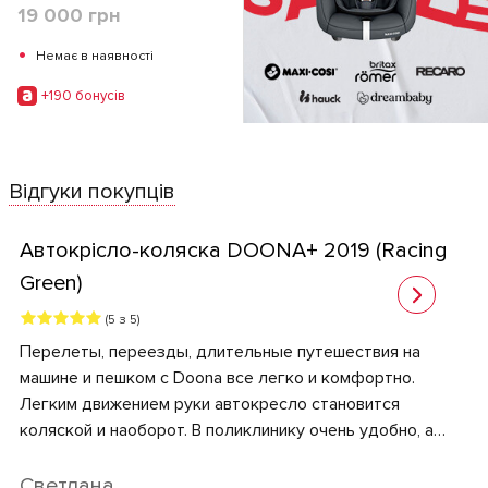
19 000 грн
•
Немає в наявності
+190 бонусiв
Відгуки покупців
Автокрісло-коляска DOONA+ 2019 (Racing
Green)
(5 з 5)
Перелеты, переезды, длительные путешествия на
машине и пешком с Doona все легко и комфортно.
Легким движением руки автокресло становится
коляской и наоборот. В поликлинику очень удобно, а
приходилось ходить довольно часто. В целом если бы
не это автокресло-коляска прям не знаю как бы мы
Светлана