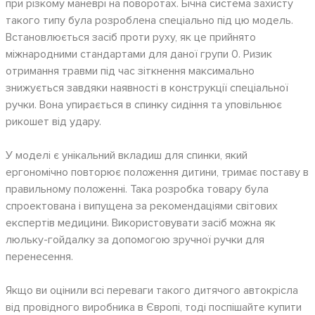
при різкому маневрі на поворотах. Бічна система захисту
такого типу була розроблена спеціально під цю модель.
Встановлюється засіб проти руху, як це прийнято
міжнародними стандартами для даної групи 0. Ризик
отримання травми під час зіткнення максимально
знижується завдяки наявності в конструкції спеціальної
ручки. Вона упирається в спинку сидіння та уповільнює
рикошет від удару.
У моделі є унікальний вкладиш для спинки, який
ергономічно повторює положення дитини, тримає поставу в
правильному положенні. Така розробка товару була
спроектована і випущена за рекомендаціями світових
експертів медицини. Використовувати засіб можна як
люльку-гойдалку за допомогою зручної ручки для
перенесення.
Якщо ви оцінили всі переваги такого дитячого автокрісла
від провідного виробника в Європі, тоді поспішайте купити