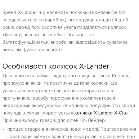
Бренд X-Lander, що належить польській компанії Deltim,
спеціалізується на виробництві продукції для дітей до 3
років, серед якої особлива увага приділяється колясок.
Дитячі транспортні засоби з Польщі —це
багатофункціональні вироби, які відповідають сучасним
вимогам функціональності.
Особливості колясок X-Lander
Дана компанія займає лідируючі позиції на ринку Європи,
пропонуючи якісні та практична дитяча коляски. Це
універсальні моделі, які легко перетворюються в
прогулянкові засобу пересування, укомплектовані
необхідними аксесуарами. Особливою популярністю серед
покупців в Україні користується
коляска X-Lander X-Cite
.
Причини вибору товарів для дітей Ікс-Лендер:
процес створення начерків нової моделі, її затвердження
і реалізація можуть зайняти кілька років, що свідчить про