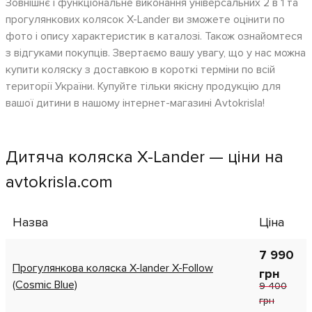
Зовнішнє і функціональне виконання універсальних 2 в 1 та
прогулянкових колясок X-Lander ви зможете оцінити по
фото і опису характеристик в каталозі. Також ознайомтеся
з відгуками покупців. Звертаємо вашу увагу, що у нас можна
купити коляску з доставкою в короткі терміни по всій
території України. Купуйте тільки якісну продукцію для
вашої дитини в нашому інтернет-магазині Avtokrisla!
Дитяча коляска X-Lander — ціни на
avtokrisla.com
Назва
Ціна
7 990
Прогулянкова коляска X-lander X-Follow
грн
(Cosmic Blue)
9 400
грн