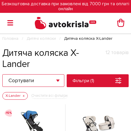
Безкоштовна доставка при замовлені від 7000 грн та оплаті
онлайн
Головна
Дитячі коляски
Дитяча коляска X-Lander
Дитяча коляска X-
12 товарів
Lander
Сортувати
Фільтри (1)
Очистити всі фільтри
X-Lander
-15%