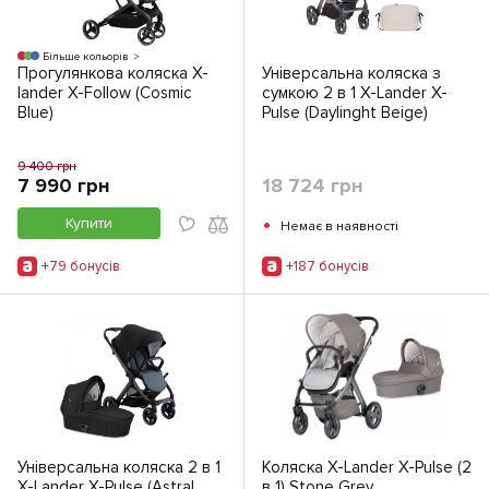
Більше кольорів
Прогулянкова коляска X-
Універсальна коляска з
lander X-Follow (Cosmic
сумкою 2 в 1 X-Lander X-
Blue)
Pulse (Daylinght Beige)
9 400 грн
7 990 грн
18 724 грн
•
Купити
Немає в наявності
+79 бонусiв
+187 бонусiв
Універсальна коляска 2 в 1
Коляска X-Lander X-Pulse (2
X-Lander X-Pulse (Astral
в 1) Stone Grey