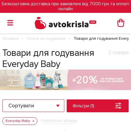
Безкоштовна доставка при замовлені від 7000 грн та оплаті
онлайн
Головна
Гігієна та годування
Товари для годування Every
Товари для годування
2 товара
Everyday Baby
Сортувати
Фільтри (1)
Очистити всі фільтри
Everyday Baby