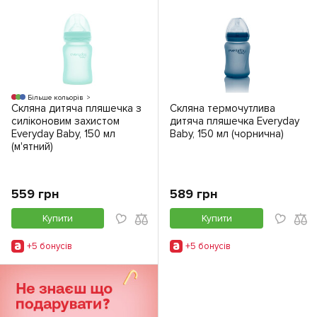
Більше кольорів
Скляна дитяча пляшечка з
Скляна термочутлива
силіконовим захистом
дитяча пляшечка Everyday
Everyday Baby, 150 мл
Baby, 150 мл (чорнична)
(м'ятний)
559 грн
589 грн
Купити
Купити
+5 бонусiв
+5 бонусiв