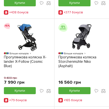
Купити
Купити
+438 бонусiв
+377 бонусiв
-15%
Більше кольорів
Більше кольорів
Прогулянкова коляска X-
Прогулянкова коляска
lander X-Follow (Cosmic
Storchenmühle Niko
Blue)
(Asphalt)
9 400 грн
7 990 грн
16 560 грн
Купити
Купити
+79 бонусiв
+165 бонусiв