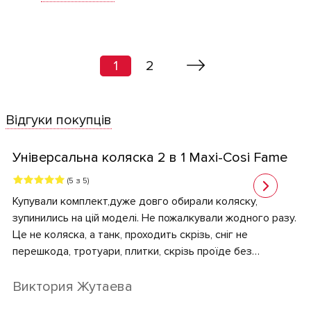
1
2
Відгуки покупців
Універсальна коляска 2 в 1 Maxi-Cosi Fame
(5 з 5)
Купували комплект,дуже довго обирали коляску,
зупинились на цій моделі. Не пожалкували жодного разу.
Це не коляска, а танк, проходить скрізь, сніг не
перешкода, тротуари, плитки, скрізь проїде без
проблем. Масивні колеса - великий плюс. В порівнянні з
сайбекс , ця коляска фантастична. Хочу додати, що є
Виктория Жутаева
підсвітка, також плюс, в темряві все видно, дитині дуже