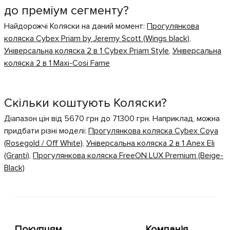
до преміум сегменту?
Найдорожчі Коляски на даний момент:
Прогулянкова
коляска Cybex Priam by Jeremy Scott (Wings black)
,
Універсальна коляска 2 в 1 Cybex Priam Style
,
Універсальна
коляска 2 в 1 Maxi-Cosi Fame
Скільки коштують Коляски?
Діапазон цін від 5670 грн до 71300 грн. Наприклад, можна
придбати різні моделі:
Прогулянкова коляска Cybex Coya
(Rosegold / Off White)
,
Універсальна коляска 2 в 1 Anex Eli
(Granti)
,
Прогулянкова коляска FreeON LUX Premium (Beige-
Black)
Покупцям
Компанія