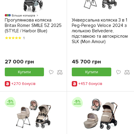
Більше кольорів
Прогулянкова коляска
Універсальна коляска 3 в 1
Britax Römer SMILE 5Z 2025
Peg-Perego Veloce 2024 з
(STYLE / Harbor Blue)
люлькою Belvedere,
підставкою та автокріслом
1
SLK (Mon Amour)
27 000 грн
45 700 грн
Купити
Купити
+270 бонусiв
+457 бонусiв