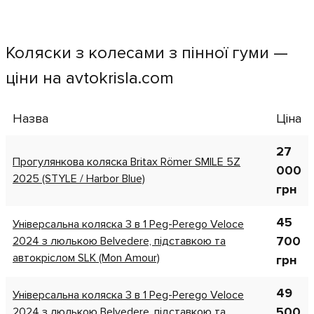
зручно, та батькам також
Коляски з колесами з пінної гуми —
ціни на avtokrisla.com
Назва
Ціна
27
Прогулянкова коляска Britax Römer SMILE 5Z
000
2025 (STYLE / Harbor Blue)
грн
45
Універсальна коляска 3 в 1 Peg-Perego Veloce
700
2024 з люлькою Belvedere, підставкою та
автокріслом SLK (Mon Amour)
грн
49
Універсальна коляска 3 в 1 Peg-Perego Veloce
500
2024 з люлькою Belvedere, підставкою та