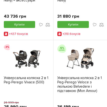
Navy) + аксессуари
Navy)
43 736 грн
31 880 грн
Купити
Купити
+437 бонусiв
+318 бонусiв
-4%
Універсальна коляска 2 в 1
Універсальна коляска 2 в 1
Peg-Perego Vivace (500)
Peg-Perego Veloce з
люлькою Belvedere і
підставкою (Mon Amour)
26 999 грн
25 990 грн
36 199 грн