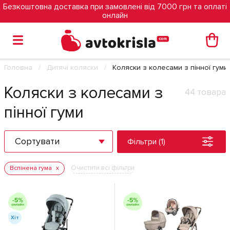
Безкоштовна доставка при замовлені від 7000 грн та оплаті
онлайн
Головна
Дитячі коляски
Коляски з колесами з пінної гуми
Коляски з колесами з
44 товара
пінної гуми
Сортувати
Фільтри (1)
Очистити всі фільтри
Вспінена гума
Хіт