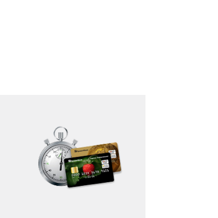
астинами" та "Миттєва розстрочка".