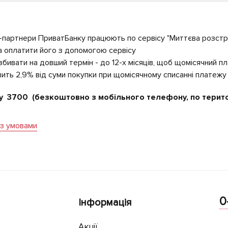
-партнери ПриватБанку працюють по сервісу "Миттєва розстро
а оплатити його з допомогою сервісу
бивати на довший термін - до 12-х місяців, щоб щомісячний п
овить 2,9% від суми покупки при щомісячному списанні платежу
ку 3700 (безкоштовно з мобільного телефону, по територ
з умовами
0
Інформація
Акції