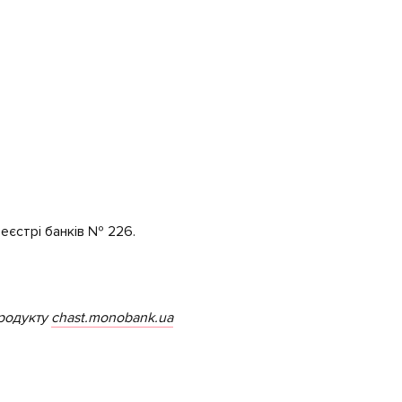
еєстрі банків № 226.
продукту
chast.monobank.ua