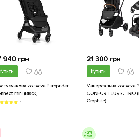
7 940 грн
21 300 грн
Купити
Купити
огулянкова коляска Bumprider
Універсальна коляска 3
nnect mini (Black)
CONFORT LUVIA TRIO (M
Graphite)
1