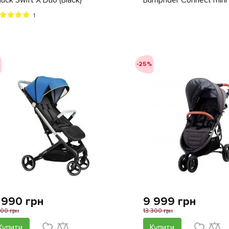
uck Swift X Duo (Black)
Bumprider Connect mini
1
-25%
 990 грн
9 999 грн
400 грн
13 300 грн
Купити
Купити