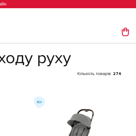
айн
ходу руху
Кількість товарів:
274
Хіт