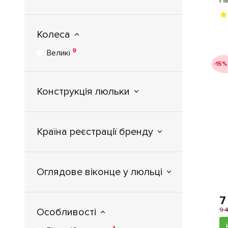
Ha
Колеса
9
Великі
-15%
Конструкція люльки
Країна реєстрації бренду
Оглядове віконце у люльці
7
9 
Особливості