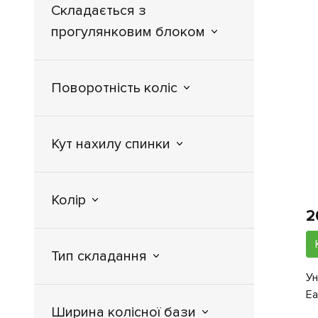
6
Maxi-Cosi
Складається з
1
Mioobaby
прогулянковим блоком
2
Muuvo
1
Noordi
Поворотність коліс
2
OSANN
4
Peg - Perego
7
Recaro
Кут нахилу спинки
3
Silver - Cross
1
SmarTrike
2
Stokke
Колір
1
2
Storchenmuehle
4
Tutis
Тип складання
1
Twistshake
1
Ун
Uppababy
Ea
2
Valco Baby
Ширина колісної бази
5