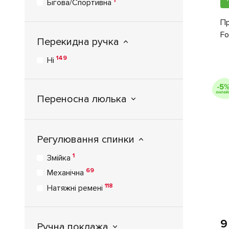
1
Бігова/Спортивна
Пр
Fo
Перекидна ручка
149
Ні
Переносна люлька
Регулювання спинки
1
Змійка
69
Механічна
118
Натяжні ремені
9
Ручна поклажа