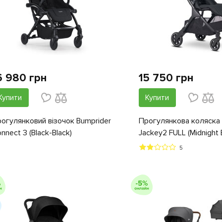
6 980 грн
15 750 грн
Купити
Купити
огулянковий візочок Bumprider
Прогулянкова коляска 
nnect 3 (Black-Black)
Jackey2 FULL (Midnight 
5