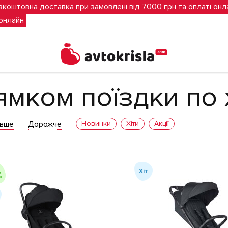
зкоштовна доставка при замовлені від 7000 грн та оплаті онл
 онлайн
и по ходу руху
ямком поїздки по 
вше
Дорожче
Новинки
Хіти
Акції
Хіт