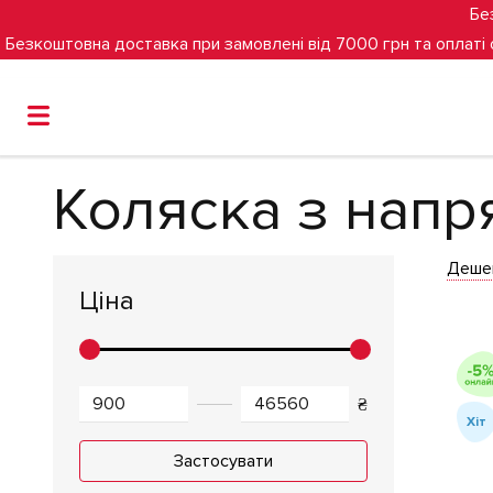
Бе
Безкоштовна доставка при замовлені від 7000 грн та оплаті
Головна
Дитячі коляски
Коляска з напрямком поїздк
Коляска з напр
Деше
Ціна
₴
Хіт
Застосувати