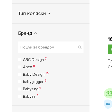
Тип коляски
Бренд
1
7
ABC Design
Пр
8
Co
Anex
16
Baby Design
2
baby jogger
1
Babysing
3
Babyzz
9
Bebe Confort
Хіт
2
Bebetto