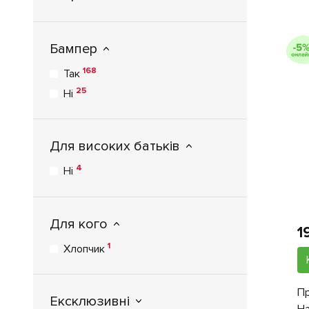
VivaKids
1
X-Lander
Бампер
168
Так
25
Ні
Для високих батьків
4
Ні
Для кого
1
1
Хлопчик
Пр
Ексклюзивні