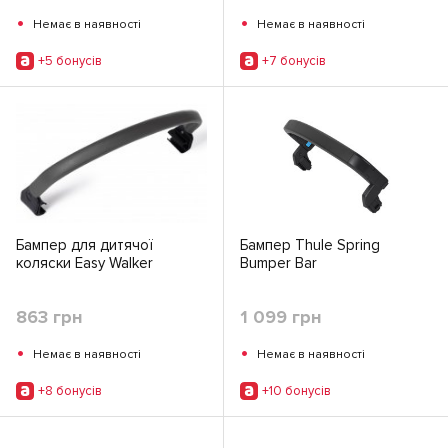
•
•
Немає в наявності
Немає в наявності
+5 бонусiв
+7 бонусiв
Бампер для дитячої
Бампер Thule Spring
коляски Easy Walker
Bumper Bar
863 грн
1 099 грн
•
•
Немає в наявності
Немає в наявності
+8 бонусiв
+10 бонусiв