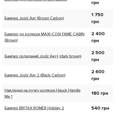
грн
1 750
Бампер Joolz Aer (Brown Carbon)
грн
2 400
Бампер до коляски MAXI-COSI FAME CABIN
(Brown)
грн
2 500
Бампер складаний Joolz Aer+ (dark brown)
грн
2 600
Бампер Joolz Aer 2 (Black Carbon)
грн
Накладки на ручку коляски Hauck Handle
180 грн
Me 1
540 грн
Бампер BRITAX ROMER Holiday 2