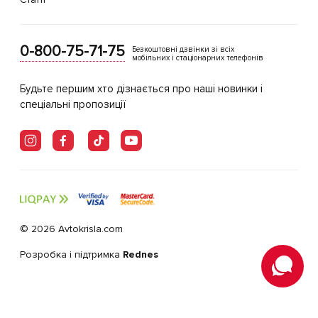
0-800-75-71-75
Безкоштовні дзвінки зі всіх
мобільних і стаціонарних телефонів
Будьте першим хто дізнається про наші новинки і
спеціальні пропозиції
© 2026 Avtokrisla.com
Розробка і підтримка
Rednes