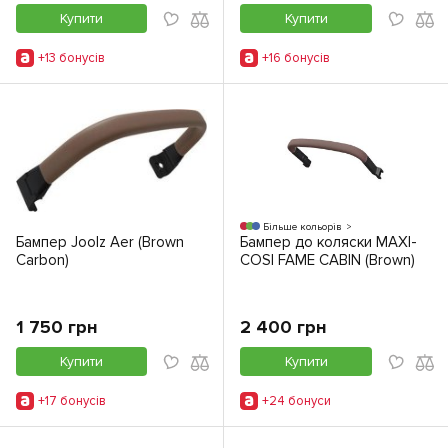
Купити
Купити
+13 бонусiв
+16 бонусiв
Більше кольорів
Бампер Joolz Aer (Brown
Бампер до коляски MAXI-
Carbon)
COSI FAME CABIN (Brown)
1 750 грн
2 400 грн
Купити
Купити
+17 бонусiв
+24 бонуси