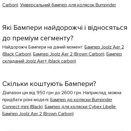
Carbon)
,
Універсальний бампер для колясок Bumprider
Які Бампери найдорожчі і відносяться
до преміум сегменту?
Найдорожчі Бампери на даний момент:
Бампер Joolz Aer 2
(Black Carbon)
,
Бампер Joolz Aer 2 (Brown Carbon)
,
Бампер
складаний Joolz Aer+ (black carbon)
Скільки коштують Бампери?
Діапазон цін від 950 грн до 2600 грн. Наприклад, можна
придбати різні моделі:
Бампер до коляски Bumprider
Connect mini (Black)
,
Бампер для коляски Cybex Libelle
,
Бампер Joolz Aer 2 (Brown Carbon)