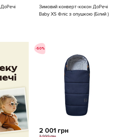
ДоРечі
Зимовий конверт-кокон ДоРечі
Baby XS Фліс з опушкою (Білий )
-50%
2 001 грн
3 999 грн