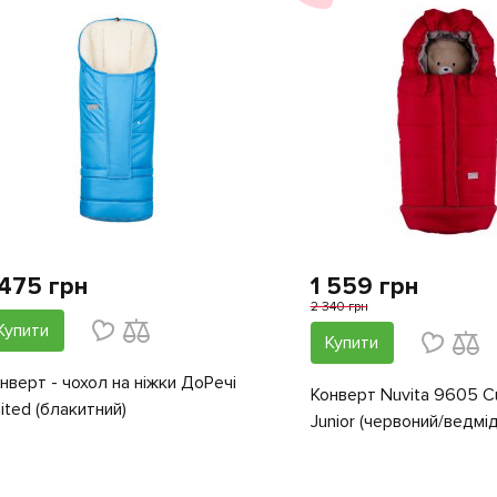
 475 грн
1 559 грн
2 340 грн
Купити
Купити
нверт - чохол на ніжки ДоРечі
Конверт Nuvita 9605 Сu
ited (блакитний)
Junior (червоний/ведмід