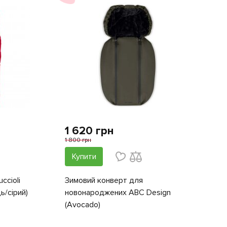
1 620 грн
1 800 грн
Купити
ccioli
Зимовий конверт для
ь/сірий)
новонароджених ABC Design
(Avocado)