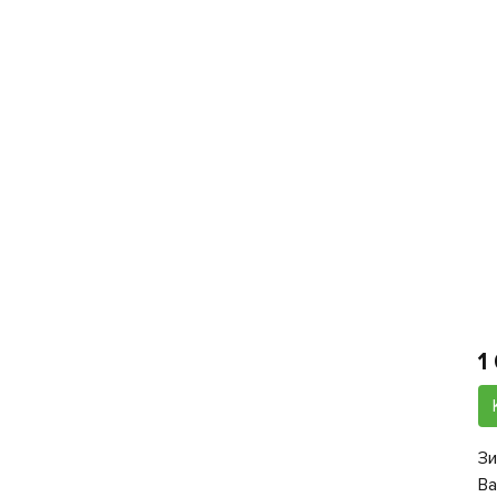
1
Зи
Ba