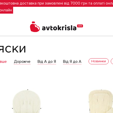
зкоштовна доставка при замовлені від 7000 грн та оплаті онл
 онлайн
яски
вше
Дорожче
Від А до Я
Від Я до А
Новинки