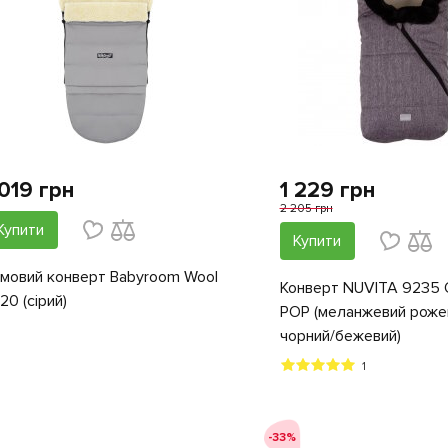
 019 грн
1 229 грн
2 205 грн
Купити
Купити
мовий конверт Babyroom Wool
Конверт NUVITA 9235 
20 (сірий)
POP (меланжевий роже
чорний/бежевий)
1
-33%