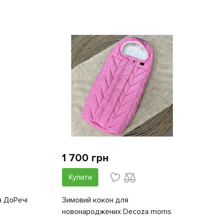
1 700 грн
Купити
н ДоРечі
Зимовий кокон для
новонароджених Decoza moms