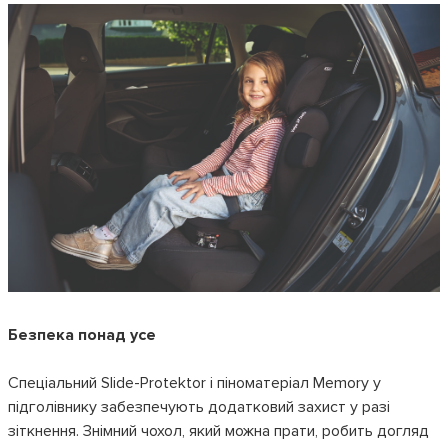
Безпека понад усе
Спеціальний Slide-Protektor і піноматеріал Memory у
підголівнику забезпечують додатковий захист у разі
зіткнення. Знімний чохол, який можна прати, робить догляд