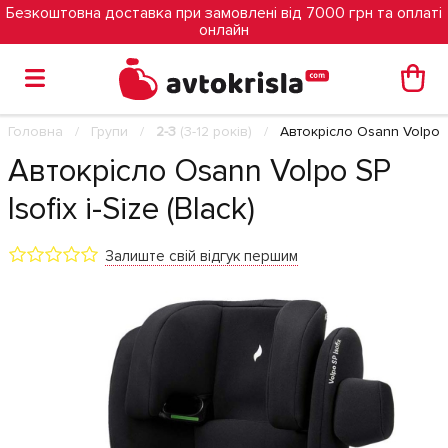
Безкоштовна доставка при замовлені від 7000 грн та оплаті
онлайн
Головна
Групи
2-3
(3-12 років)
Автокрісло Osann Volpo SP 
Автокрісло Osann Volpo SP
Isofix i-Size (Black)
Залиште свій відгук першим