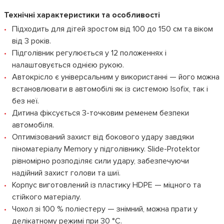
Технічні характеристики та особливості
Підходить для дітей зростом від 100 до 150 см та віком
від 3 років.
Підголівник регулюється у 12 положеннях і
налаштовується однією рукою.
Автокрісло є універсальним у використанні — його можна
встановлювати в автомобілі як із системою Isofix, так і
без неї.
Дитина фіксується 3-точковим ременем безпеки
автомобіля.
Оптимізований захист від бокового удару завдяки
піноматеріалу Memory у підголівнику. Slide-Protektor
рівномірно розподіляє сили удару, забезпечуючи
надійний захист голови та шиї.
Корпус виготовлений із пластику HDPE — міцного та
стійкого матеріалу.
Чохол зі 100 % поліестеру — знімний, можна прати у
делікатному режимі при 30 °C.