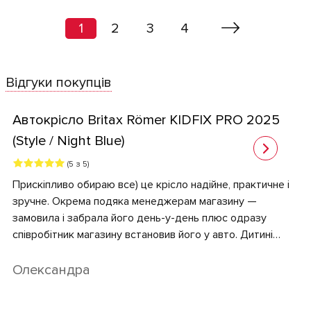
1
2
3
4
Відгуки покупців
Автокрісло Britax Römer KIDFIX PRO 2025
(Style / Night Blue)
(5 з 5)
Прискіпливо обираю все) це крісло надійне, практичне і
зручне. Окрема подяка менеджерам магазину —
замовила і забрала його день-у-день плюс одразу
співробітник магазину встановив його у авто. Дитині
комфортно, ми абсолютно задоволені.
Олександра