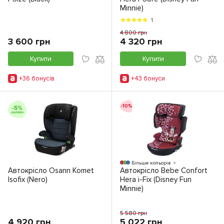
Minnie)
1
4 800 грн
3 600 грн
4 320 грн
Купити
Купити
+36 бонусiв
+43 бонуси
-10%
Більше кольорів
Автокрісло Osann Komet
Автокрісло Bebe Confort
Isofix (Nero)
Hera i-Fix (Disney Fun
Minnie)
5 580 грн
4 920 грн
5 022 грн