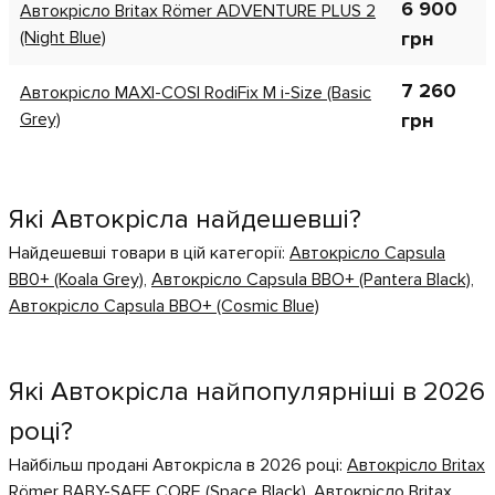
6 900
Автокрісло Britax Römer ADVENTURE PLUS 2
(Night Blue)
грн
7 260
Автокрісло MAXI-COSI RodiFix M i-Size (Basic
Grey)
грн
Які Автокрісла найдешевші?
Найдешевші товари в цій категорії:
Автокрісло Сapsula
ВВ0+ (Koala Grey)
,
Автокрісло Capsula BBO+ (Pantera Black)
,
Автокрісло Capsula BBO+ (Cosmic Blue)
Які Автокрісла найпопулярніші в 2026
році?
Найбільш продані Автокрісла в 2026 році:
Автокрісло Britax
Römer BABY-SAFE CORE (Space Black)
,
Автокрісло Britax