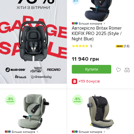
Хіт
Більше кольорів
Автокрісло Britax Römer
KIDFIX PRO 2025 (Style /
Night Blue)
(1.8)
5
ADAC
11 940 грн
Купити
+119 бонусiв
Більше кольорів
Більше кольорів