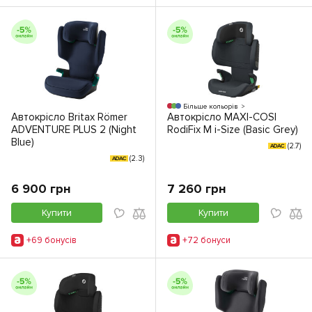
Більше кольорів
Автокрісло Britax Römer
Автокрісло MAXI-COSI
ADVENTURE PLUS 2 (Night
RodiFix M i-Size (Basic Grey)
Blue)
(2.7)
ADAC
(2.3)
ADAC
6 900 грн
7 260 грн
Купити
Купити
+69 бонусiв
+72 бонуси