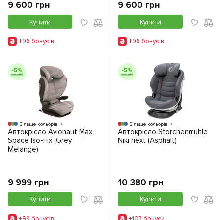
9 600 грн
9 600 грн
Купити
Купити
+96 бонусiв
+96 бонусiв
Більше кольорів
Більше кольорів
Автокрісло Avionaut Max
Автокрісло Storchenmuhle
Space Iso-Fix (Grey
Niki next (Asphalt)
Melange)
9 999 грн
10 380 грн
Купити
Купити
+99 бонусiв
+103 бонуси