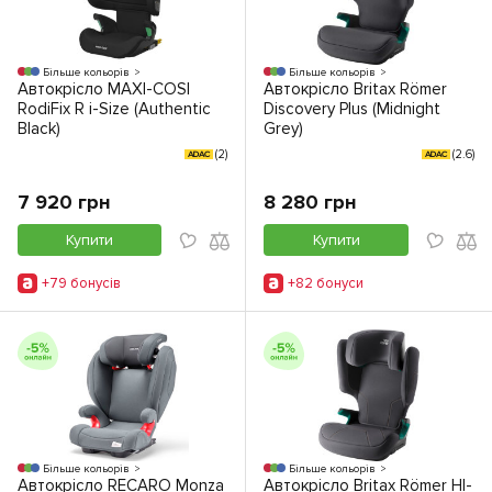
Більше кольорів
Більше кольорів
Автокрісло MAXI-COSI
Автокрісло Britax Römer
RodiFix R i-Size (Authentic
Discovery Plus (Midnight
Black)
Grey)
(2)
(2.6)
ADAC
ADAC
7 920 грн
8 280 грн
Купити
Купити
+79 бонусiв
+82 бонуси
Більше кольорів
Більше кольорів
Автокрісло RECARO Monza
Автокрісло Britax Römer HI-