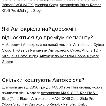
Römer EVOLVAFIX (Midnight Grey)
,
Автокрісло Britax Römer
KING Pro (Midnight Grey)
Які Автокрісла найдорожчі і
відносяться до преміум сегменту?
Найдорожчі Автокрісла на даний момент:
Автокрісло Cybex
Cloud T i-Size La Parisienne
,
Автокресло Cybex Anoris T2 i-
Size (Plus Cozy Beige)
,
Автокрісло-коляска Doona X (Slate
Green)
Скільки коштують Автокрісла?
Діапазон цін від 2850 грн до 46800 грн. Наприклад, можна
придбати різні моделі:
Автокрісло MAXI-COSI RodiFix S i-
Size (Tonal Black)
,
Автокрісло MAXI-COSI Coral Slide Pro
(Moon Graphite)
,
Автокрісло Renolux Renofix (Carbon)