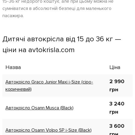
15-36 кг недорого коштує, але при цьому можна не
сумніватися в абсолютній безпеці для маленького
пасажира.
Дитячі автокрісла від 15 до 36 кг —
ціни на avtokrisla.com
Назва
Ціна
2 990
Автокрісло Graco Junior Maxi i-Size (сіро-
коричневий)
грн
3 240
Автокрісло Osann Musca (Black)
грн
3 600
Автокрісло Osann Volpo SP i-Size (Black)
грн