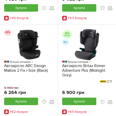
Купити
Купити
+49 бонусiв
+50 бонусiв
-10%
Хіт
Більше кольорів
Більше кольорів
Автокрісло ABC Design
Автокрісло Britax Römer
Mallow 2 Fix i-Size (Black)
Adventure Plus (Midnight
Grey)
(2.7)
ADAC
6 960 грн
6 264 грн
6 900 грн
Купити
Купити
+62 бонуси
+69 бонусiв