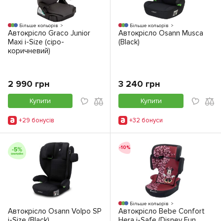
Більше кольорів
Більше кольорів
Автокрісло Graco Junior
Автокрісло Osann Musca
Maxi i-Size (сіро-
(Black)
коричневий)
2 990 грн
3 240 грн
Купити
Купити
+29 бонусiв
+32 бонуси
-10%
Більше кольорів
Автокрісло Osann Volpo SP
Автокрісло Bebe Confort
i-Size (Black)
Hera i-Safe (Disney Fun