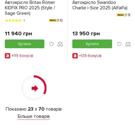
Автокрісло Britax Römer
Автокрісло Swandoo
KIDFIX PRO 2025 (Style /
Charlie i-Size 2025 (Alfalfa)
Sage Green)
(1.9)
ADAC
(1.8)
1
ADAC
11 940 грн
13 950 грн
Купити
Купити
+119 бонусiв
+139 бонусiв
Показано
23
з
70
товарів
Більше товарів