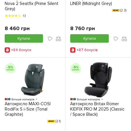
Nova 2 Seatfix (Prime Silent
LINER (Midnight Grey)
Grey)
(2.3)
ADAC
13
8 460 грн
8 760 грн
Купити
Купити
+84 бонуси
+87 бонусiв
Більше кольорів
Більше кольорів
Автокрісло MAXI-COSI
Автокрісло Britax Römer
RodiFix S i-Size (Tonal
KIDFIX PRO M 2025 (Classic
Graphite)
/ Space Black)
(2.1)
ADAC