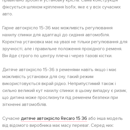
правильно зробити установку крісла. Сама конструкція
фіксується шляхом кріплення Isofix, яке є у всіх сучасних
авто.
Гарне автокрісло 15-36 має можливість регулювання
нахилу спинки для адаптації до сидіння автомобіля.
Коректна установка має на увазі не тільки регулювання для
зручності, але і правильне положення прохідного ременя.
Він йде строго по центру плеча і через тазові кістки.
Дитяче автокрісло 15-36 з ременями навіть якщо і має
можливість установки для сну, такий режим
використовується вкрай рідко. Неприпустимий також і
сильно великий кут нахилу спинки: в цьому випадку є ризик,
що дитина може прослизнути під ременем безпеки при
зіткненні автомобілів.
Сучасне
дитяче автокрісло Recaro 15 36
або інша модель
від відомого виробника має масу переваг. Серед них: