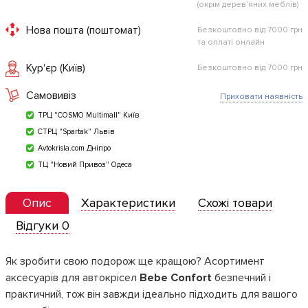
(окрім дерев'яних меблів)
Нова пошта (поштомат)
Безкоштовно від 7000 грн
та оплаті онлайн
Кур'єр (Київ)
Безкоштовно від 7000 грн
Самовивіз
Приховати наявність
ТРЦ "COSMO Multimall" Київ
СТРЦ "Spartak" Львів
Avtokrisla.com Дніпро
ТЦ "Новий Привоз" Одеса
Опис
Характеристики
Схожі товари
Відгуки 0
Як зробити свою подорож ще кращою? Асортимент
аксесуарів для автокрісел
Bebe
Confort
безпечний і
практичний, тож він завжди ідеально підходить для вашого