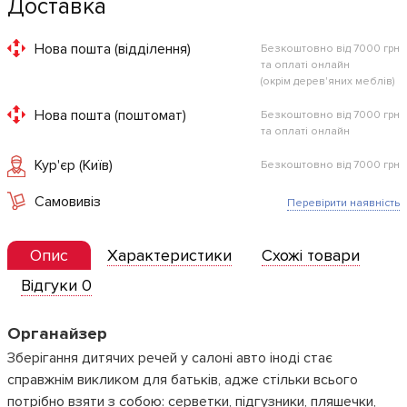
Доставка
Нова пошта (відділення)
Безкоштовно від 7000 грн
та оплаті онлайн
(окрім дерев'яних меблів)
Нова пошта (поштомат)
Безкоштовно від 7000 грн
та оплаті онлайн
Кур'єр (Київ)
Безкоштовно від 7000 грн
Самовивіз
Перевірити наявність
Опис
Характеристики
Схожі товари
Відгуки 0
Органайзер
Зберігання дитячих речей у салоні авто іноді стає
справжнім викликом для батьків, адже стільки всього
потрібно взяти з собою: серветки, підгузники, пляшечки,