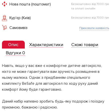
Нова пошта (поштомат)
Безкоштовно від 7000 грн
та оплаті онлайн
Кур'єр (Київ)
Безкоштовно від 7000 грн
Самовивіз
Приховати наявність
Опис
Характеристики
Схожі товари
Відгуки 0
Навіть, якщо у вас вже є комфортне дитяче автокрісло,
ніхто не може гарантувати вам зручність розміщення в
ньому малюка. Однак з придбанням спеціального
комплекту BeSafe для автокрісел по ходу руху даний
комфорт йому буде гарантовано.
Даний набір напевно зробить будь-яку подорож і поїздку
приємною, бажаною і радісною.