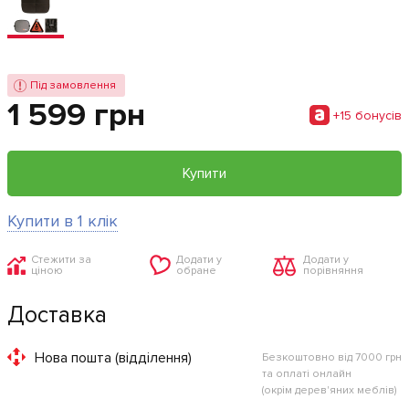
Під замовлення
1 599 грн
+15 бонусiв
Купити
Купити в 1 клік
Стежити за
Додати у
Додати у
ціною
обране
порівняння
Доставка
Нова пошта (відділення)
Безкоштовно від 7000 грн
та оплаті онлайн
(окрім дерев'яних меблів)