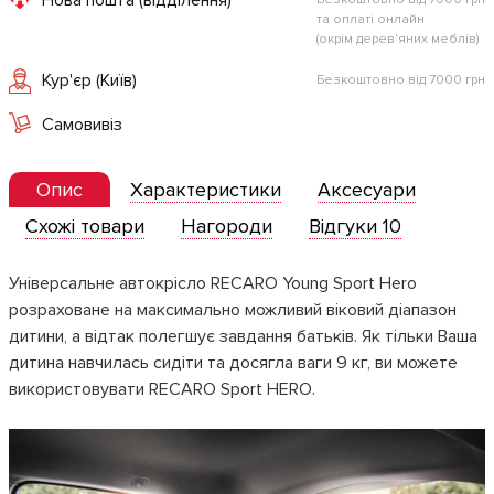
та оплаті онлайн
(окрім дерев'яних меблів)
Кур'єр (Київ)
Безкоштовно від 7000 грн
Самовивіз
Опис
Характеристики
Аксесуари
Схожі товари
Нагороди
Відгуки 10
Універсальне автокрісло RECARO Young Sport Hero
розраховане на максимально можливий віковий діапазон
дитини, а відтак полегшує завдання батьків. Як тільки Ваша
дитина навчилась сидіти та досягла ваги 9 кг, ви можете
використовувати RECARO Sport HERO.