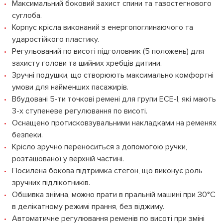
Максимальний боковий захист спини та тазостегнового
суглоба.
Корпус крісла виконаний з енергопоглинаючого та
ударостійкого пластику.
Регульований по висоті підголовник (5 положень) для
захисту голови та шийних хребців дитини.
Зручні подушки, що створюють максимально комфортні
умови для найменших пасажирів.
Вбудовані 5-ти точкові ремені для групи ЕСЕ-I, які мають
3-х ступеневе регулювання по висоті.
Оснащено протисковзувальними накладками на ременях
безпеки.
Крісло зручно переноситься з допомогою ручки,
розташованої у верхній частині.
Посилена бокова підтримка стегон, що виконує роль
зручних підлікотників.
Обшивка знімна, можно прати в пральній машині при 30°С
в делікатному режимі прання, без віджиму.
Автоматичне регулювання ременів по висоті при зміні