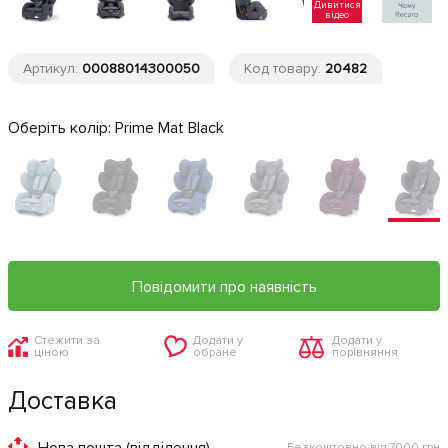
Дивитися
відео
Артикул:
00088014300050
Код товару:
20482
Оберіть колір:
Prime Mat Black
Повідомити про наявність
Стежити за
Додати у
Додати у
ціною
обране
порівняння
Доставка
Нова пошта (відділення)
Безкоштовно від 7000 грн