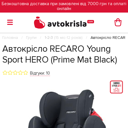
Безкоштовна доставка при замовлені від 7000 грн та оплаті
онлайн
Головна
Групи
1-2-3
(15 міс-12 років)
Автокрісло RECARO 
Автокрісло RECARO Young
Sport HERO (Prime Mat Black)
Відгуки: 10