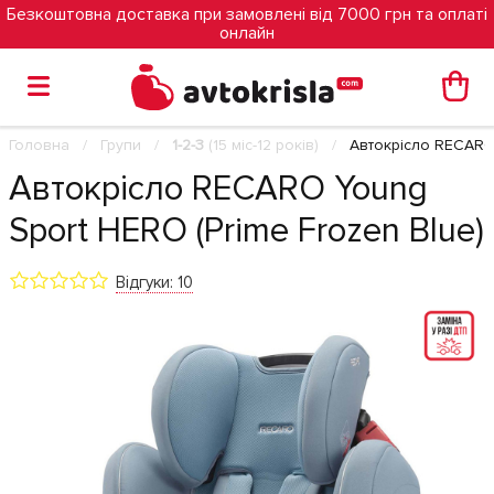
Безкоштовна доставка при замовлені від 7000 грн та оплаті
онлайн
Головна
Групи
1-2-3
(15 міс-12 років)
Автокрісло RECARO 
Автокрісло RECARO Young
Sport HERO (Prime Frozen Blue)
Відгуки: 10