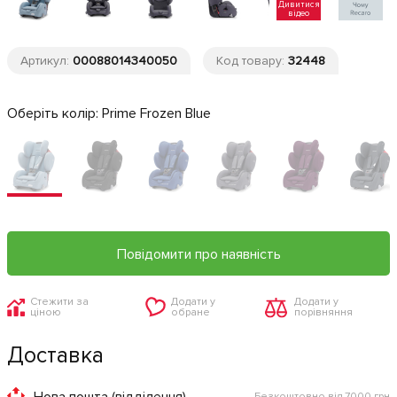
Дивитися
відео
Артикул:
00088014340050
Код товару:
32448
Оберіть колір:
Prime Frozen Blue
Повідомити про наявність
Стежити за
Додати у
Додати у
ціною
обране
порівняння
Доставка
Нова пошта (відділення)
Безкоштовно від 7000 грн