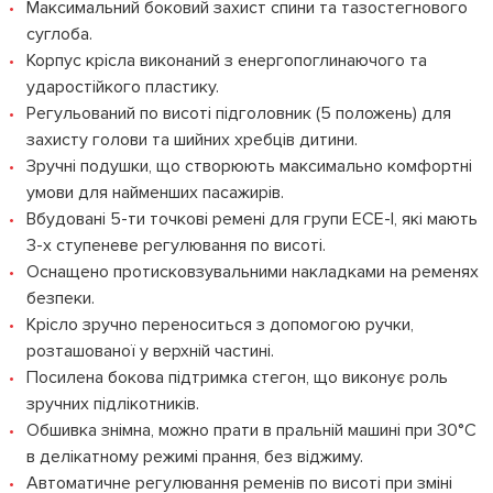
Максимальний боковий захист спини та тазостегнового
суглоба.
Корпус крісла виконаний з енергопоглинаючого та
ударостійкого пластику.
Регульований по висоті підголовник (5 положень) для
захисту голови та шийних хребців дитини.
Зручні подушки, що створюють максимально комфортні
умови для найменших пасажирів.
Вбудовані 5-ти точкові ремені для групи ЕСЕ-I, які мають
3-х ступеневе регулювання по висоті.
Оснащено протисковзувальними накладками на ременях
безпеки.
Крісло зручно переноситься з допомогою ручки,
розташованої у верхній частині.
Посилена бокова підтримка стегон, що виконує роль
зручних підлікотників.
Обшивка знімна, можно прати в пральній машині при 30°С
в делікатному режимі прання, без віджиму.
Автоматичне регулювання ременів по висоті при зміні