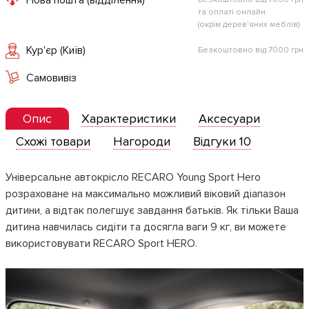
та оплаті онлайн
(окрім дерев'яних меблів)
Кур'єр (Київ)
Безкоштовно від 7000 грн
Самовивіз
Опис
Характеристики
Аксесуари
Схожі товари
Нагороди
Відгуки 10
Універсальне автокрісло RECARO Young Sport Hero
розраховане на максимально можливий віковий діапазон
дитини, а відтак полегшує завдання батьків. Як тільки Ваша
дитина навчилась сидіти та досягла ваги 9 кг, ви можете
використовувати RECARO Sport HERO.