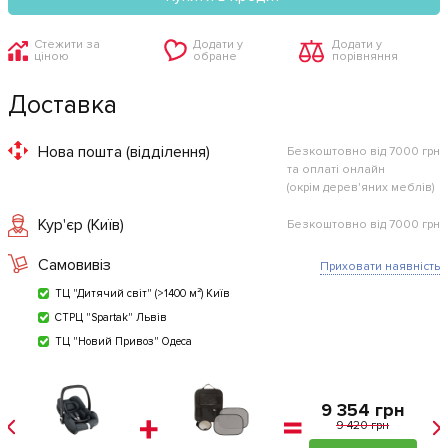
Стежити за
Додати у
Додати у
ціною
обране
порівняння
Доставка
Нова пошта (відділення)
Безкоштовно від 7000 грн
та оплаті онлайн
(окрім дерев'яних меблів)
Кур'єр (Київ)
Безкоштовно від 7000 грн
Самовивіз
Приховати наявність
ТЦ "Дитячий світ" (>1400 м²) Київ
СТРЦ "Spartak" Львів
ТЦ "Новий Привоз" Одеса
9 354 грн
9 420 грн
т