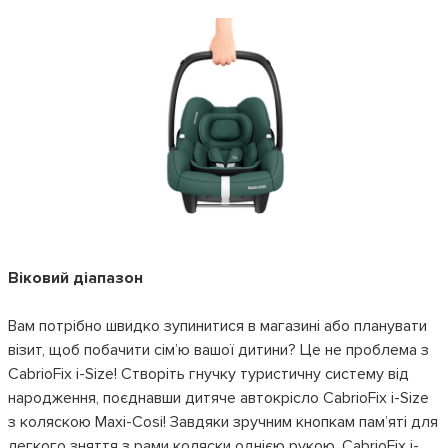
Віковий діапазон
Вам потрібно швидко зупинитися в магазині або планувати
візит, щоб побачити сім’ю вашої дитини? Це не проблема з
CabrioFix i-Size! Створіть гнучку туристичну систему від
народження, поєднавши дитяче автокрісло CabrioFix i-Size
з коляскою Maxi-Cosi! Завдяки зручним кнопкам пам’яті для
легкого зняття з рами коляски однією рукою, CabrioFix i-