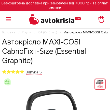
Безкоштовна доставка при замовлені від 7000 грн та оплаті
онлайн
Головна
Групи
0+
(0-15 міс)
Автокрісло MAXI-COSI CabrioF
Автокрісло MAXI-COSI
CabrioFix i-Size (Essential
Graphite)
Відгуки: 5