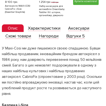
Купити комплект
8 100 грн.
1 254 грн
8 1
1 320 грн
Автокрісло MAXI-COSI
Авт
Набір аксесуарів для
CabrioFix i-Size
Cabr
автомобіля Dreambaby
(Essential Graphite)
(Esse
Toddler Kit: шторка,
органайзер, дзеркало
Опис
Характеристики
Аксесуари
Схожі товари
Нагороди
Відгуки 5
У Maxi-Cosi ми дуже пишаємося своєю спадщиною. Бувши
найбільш продаваним, інноваційним брендом автокрісел з
1984 року, нам довіряють перевезення понад 50 мільйонів
сімей. Багато з цих немовлят подорожували в одному з
наших найбільш культових і найбільш продаваних
автокрісел: CabrioFix (спроектоване у 2003 році). Оскільки
ми постійно впроваджуємо інновації, настав час, коли цей
улюблений продукт росте та розвивається до наступного
рівня.
Безпека i-Size