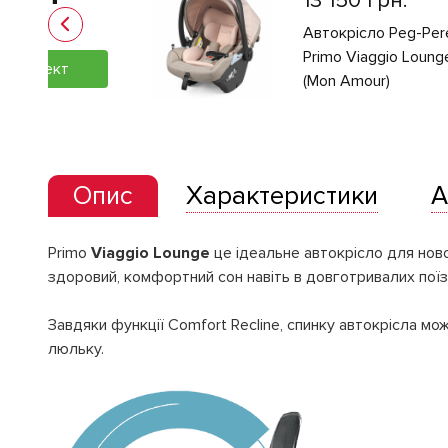
13 150 грн.
Автокрісло Peg-Per
Primo Viaggio Loung
 комплект
(Mon Amour)
Опис
Характеристики
А
Primo
Viaggio Lounge
це ідеальне автокрісло для нов
здоровий, комфортний сон навіть в довготривалих поїз
Завдяки функції Comfort Recline, спинку автокрісла мо
люльку.