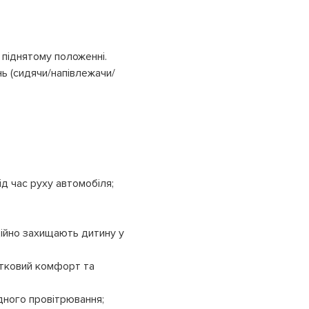
піднятому положенні.
ь (сидячи/напівлежачи/
д час руху автомобіля;
дійно захищають дитину у
атковий комфорт та
ідного провітрювання;