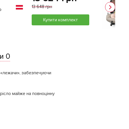
13 648 грн
о
Купити комплект
и 0
 «лежачи», забезпечуючи
крісло майже на повноцінну