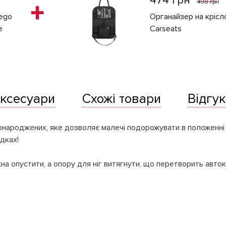
474 грн
498 грн
ego
Органайзер на крісл
e
Carseats
ксесуари
Схожі товари
Відгук
онароджених, яке дозволяє малечі подорожувати в положенні
дках!
жна опустити, а опору для ніг витягнути, що перетворить авто