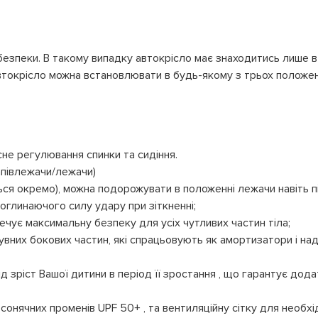
зпеки. В такому випадку автокрісло має знаходитись лише в 
Автокрісло можна встановлювати в будь-якому з трьох положен
не регулювання спинки та сидіння.
апівлежачи/лежачи)
ься окремо), можна подорожувати в положенні лежачи навіть пі
поглинаючого силу удару при зіткненні;
печує максимальну безпеку для усіх чутливих частин тіла;
увних бокових частин, які спрацьовують як амортизатори і на
 зріст Вашої дитини в період її зростання , що гарантує дод
сонячних променів UPF 50+ , та вентиляційну сітку для необх