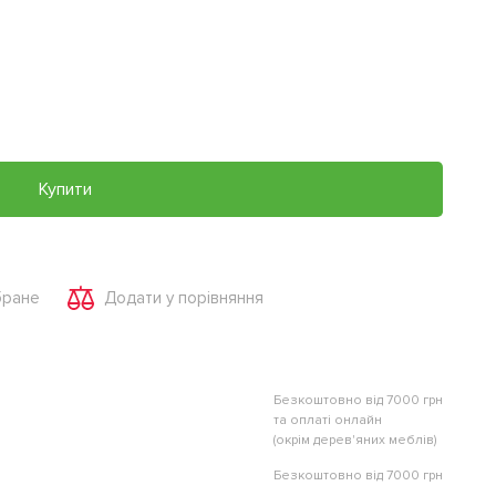
Купити
бране
Додати у порівняння
Безкоштовно від 7000 грн
та оплаті онлайн
(окрім дерев'яних меблів)
Безкоштовно від 7000 грн