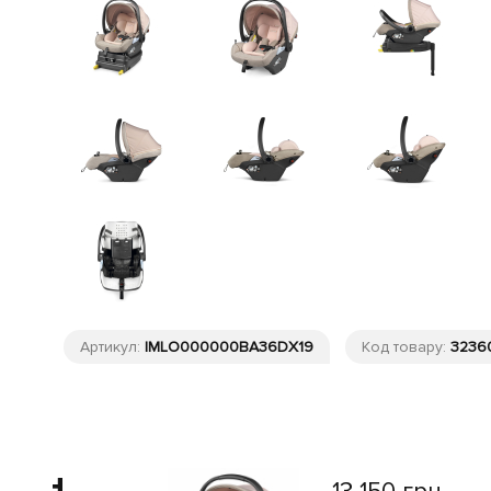
Артикул:
IMLO000000BA36DX19
Код товару:
3236
 грн