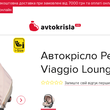
зкоштовна доставка при замовлені від 7000 грн та оплаті онл
 онлайн
o Primo Viaggio Lounge (Mon Amour)
Автокрісло P
Viaggio Loun
Залиште свій відгук перш