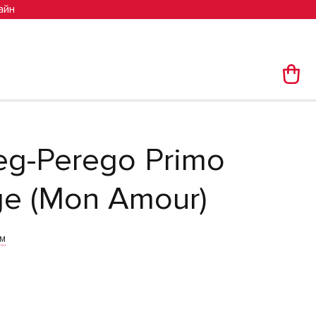
айн
eg-Perego Primo
ge (Mon Amour)
им