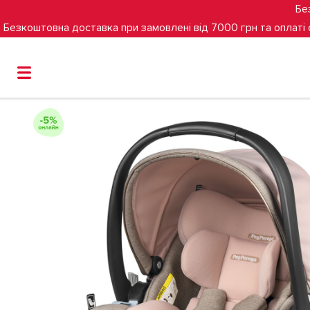
Бе
Безкоштовна доставка при замовлені від 7000 грн та оплаті
Головна
Групи
0+
(0-15 міс)
Автокрісло Peg-Pereg