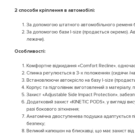
2 способи кріплення в автомобілі:
За допомогою штатного автомобільного ременя бе
За допомогою бази I-size (продається окремо). 
лежачи).
Особливості:
Комфортне відкидання «Comfort Recline», одночас
Спинка регулюється в 3-х положеннях (сидячи /н
Встановлюючи автокрісло на базу I-size (продаєт
Корпус та підголівник виготовлений з матеріалу, 
Захист «Adjustable Side Impact Protection», забез
Додатковий захист «KINETIC PODS», у вигляді вис
разі бокового зіткнення;
Анатомічна двоступенева подушка адаптується під
безпеку;
Великий капюшон на блискавці, що має захист від 