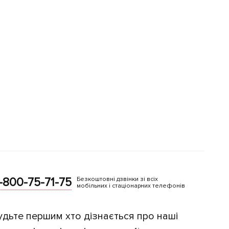
-800-75-71-75
Безкоштовні дзвінки зі всіх
мобільних і стаціонарних телефонів
удьте першим хто дізнається про наші