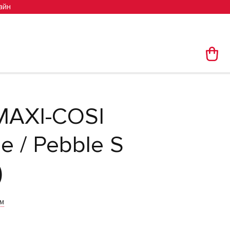
айн
 MAXI-COSI
ze / Pebble S
)
им