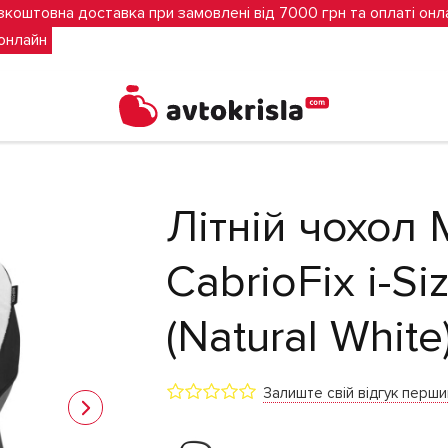
зкоштовна доставка при замовлені від 7000 грн та оплаті онл
 онлайн
S (Natural White)
Літній чохол
CabrioFix i-Si
(Natural White
Залиште свій відгук перш