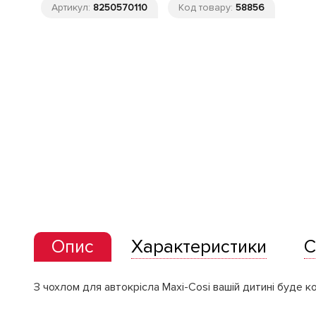
Артикул:
8250570110
Код товару:
58856
Опис
Характеристики
С
З чохлом для автокрісла Maxi-Cosi вашій дитині буде к