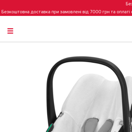
Бе
Безкоштовна доставка при замовлені від 7000 грн та оплаті
Головна
Літній чохол MAXI-COSI CabrioFix i-Size / Pebble 