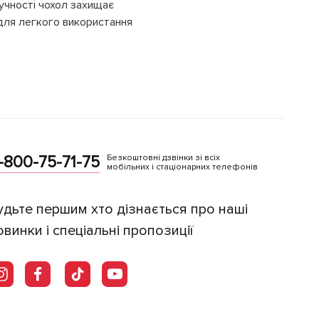
учності чохол захищає
 для легкого використання
-800-75-71-75
Безкоштовні дзвінки зі всіх
мобільних і стаціонарних телефонів
удьте першим хто дізнається про наші
овинки і спеціальні пропозиції