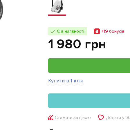
+19 бонусiв
Є в наявності
1 980 грн
Купити в 1 клік
Стежити за ціною
Додати у о