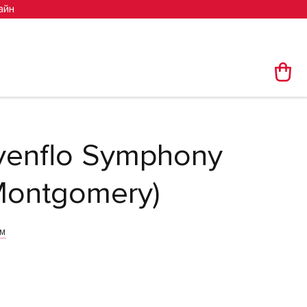
айн
venflo Symphony
Montgomery)
им