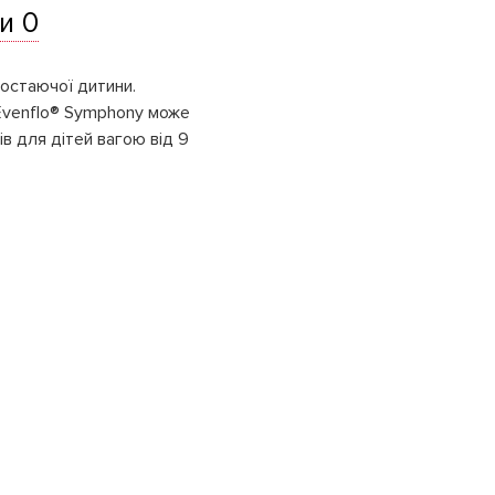
и 0
ростаючої дитини.
 Evenflo® Symphony може
в для дітей вагою від 9