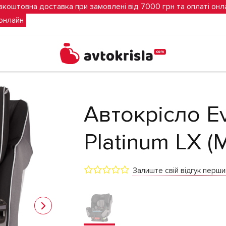
зкоштовна доставка при замовлені від 7000 грн та оплаті онл
 онлайн
venflo Symphony Platinum LX (Montgomery)
Автокрісло E
Platinum LX (
Залиште свій відгук перш