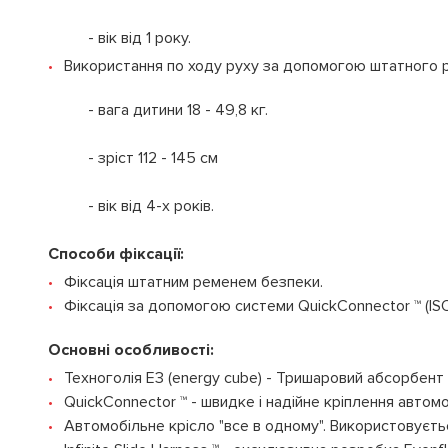
- вік від 1 року.
Використання по ходу руху за допомогою штатного 
- вага дитини 18 - 49,8 кг.
- зріст 112 - 145 см
- вік від 4-х років.
Способи фіксації:
Фіксація штатним ременем безпеки.
Фіксація за допомогою системи QuickConnector ™ (ISO
Основні особливості:
Техноголія E3 (energy cube) - Тришаровий абсорбент
QuickConnector ™ - швидке і надійне кріплення автомо
Автомобільне крісло "все в одному". Використовуєтьс