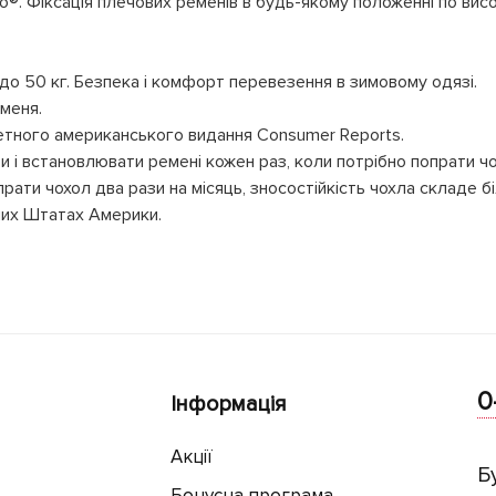
flo®. Фіксація плечових ременів в будь-якому положенні по висо
 до 50 кг. Безпека і комфорт перевезення в зимовому одязі.
меня.
тетного американського видання Consumer Reports.
и і встановлювати ремені кожен раз, коли потрібно попрати ч
рати чохол два рази на місяць, зносостійкість чохла складе бі
них Штатах Америки.
0
Інформація
Акції
Б
Бонусна програма