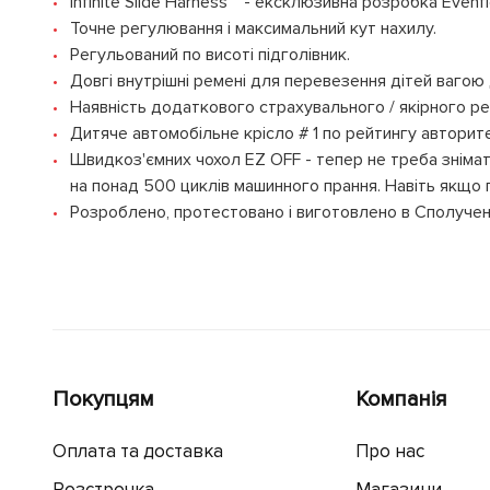
Infinite Slide Harness ™ - ексклюзивна розробка Even
Точне регулювання і максимальний кут нахилу.
Регульований по висоті підголівник.
Довгі внутрішні ремені для перевезення дітей вагою
Наявність додаткового страхувального / якірного ре
Дитяче автомобільне крісло # 1 по рейтингу автори
Швидкоз'ємних чохол EZ OFF - тепер не треба знімат
на понад 500 циклів машинного прання. Навіть якщо п
Розроблено, протестовано і виготовлено в Сполуче
Покупцям
Компанія
Оплата та доставка
Про нас
Розстрочка
Магазини