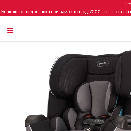
Бе
Безкоштовна доставка при замовлені від 7000 грн та оплаті
Головна
Групи
1-2-3
(15 міс-12 років)
Автокрісло E