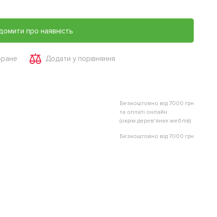
домити про наявність
бране
Додати у порівняння
Безкоштовно від 7000 грн
та оплаті онлайн
(окрім дерев'яних меблів)
Безкоштовно від 7000 грн