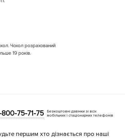
ті.
охол. Чохол розрахований
льше 19 років.
-800-75-71-75
Безкоштовні дзвінки зі всіх
мобільних і стаціонарних телефонів
удьте першим хто дізнається про наші