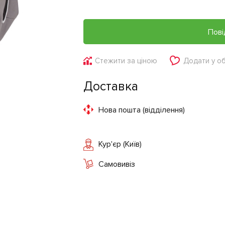
Пові
Стежити за ціною
Додати у о
Доставка
Нова пошта (відділення)
Кур'єр (Київ)
Самовивіз