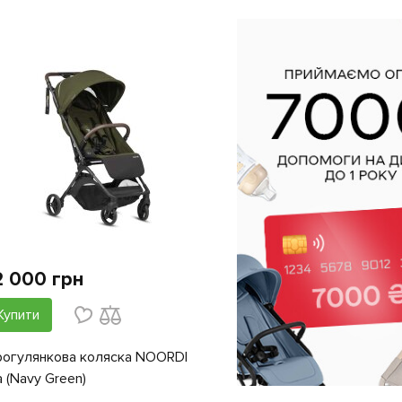
2 000 грн
Купити
огулянкова коляска NOORDI
a (Navy Green)