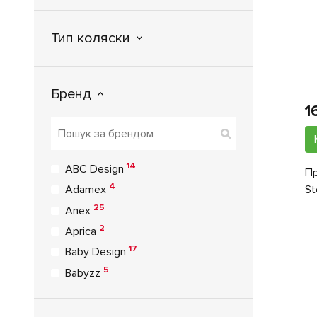
Тип коляски
Бренд
1
14
ABC Design
Пр
4
St
Adamex
25
Anex
2
Aprica
17
Baby Design
5
Babyzz
3
Bair
9
Bebe Confort