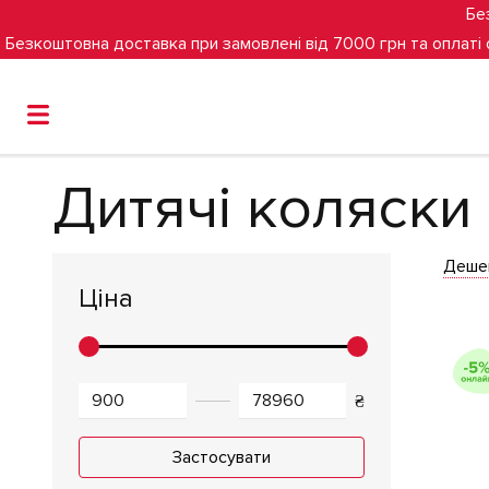
Бе
Безкоштовна доставка при замовлені від 7000 грн та оплаті
Головна
Дитячі коляски
Дитячі коляски
Дитячі коляски
Деше
Ціна
₴
Застосувати