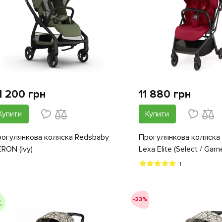
1 200 грн
11 880 грн
Купити
Купити
огулянкова коляска Redsbaby
Прогулянкова коляска 
RON (Ivy)
Lexa Elite (Select / Garn
1
-23%