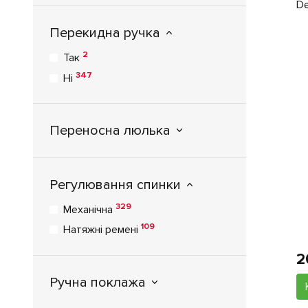
De
Перекидна ручка
2
Так
347
Ні
Переносна люлька
Регулювання спинки
329
Механічна
109
Натяжні ремені
2
Ручна поклажа