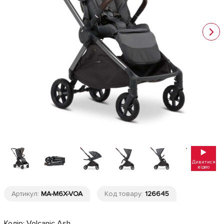
Дивитися
відео
Артикул:
MA-M6X-VOA
Код товару:
126645
Колір:
Volcanic Ash