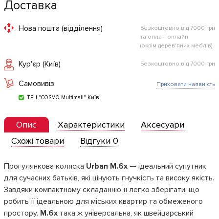
Доставка
Нова пошта (відділення)
Безкоштовно від 7000 грн
та оплаті онлайн
(окрім дерев'яних меблів)
Кур'єр (Київ)
Безкоштовно від 7000 грн
Самовивіз
Приховати наявність
ТРЦ "COSMO Multimall" Київ
Опис
Характеристики
Аксесуари
Схожі товари
Відгуки 0
Прогулянкова коляска
Urban M.6x
— ідеальний супутник
для сучасних батьків, які цінують гнучкість та високу якість.
Завдяки компактному складанню її легко зберігати, що
робить її ідеальною для міських квартир та обмеженого
простору.
M.6x
така ж універсальна, як швейцарський