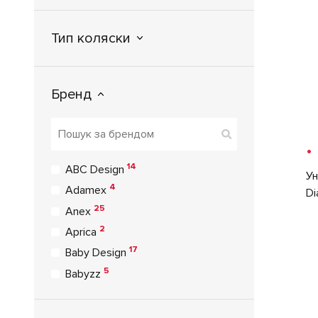
Тип коляски
Бренд
•
14
ABC Design
Ун
4
Adamex
Di
25
Anex
2
Aprica
17
Baby Design
5
Babyzz
3
Bair
9
Bebe Confort