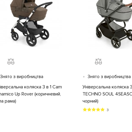
•
Знято з виробництва
Знято з виробництва
іверсальна коляска 3 в 1 Cam
Універсальна коляска 3
namico Up Rover (коричневий,
TECHNO SOUL 4SEASON
ла рама)
чорний)
3