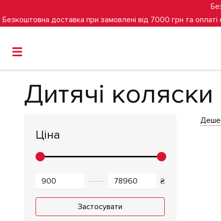
Бе
Безкоштовна доставка при замовлені від 7000 грн та оплаті
Головна
Дитячі коляски
Дитячі коляски
Дитячі коляски
Деше
Ціна
₴
Застосувати