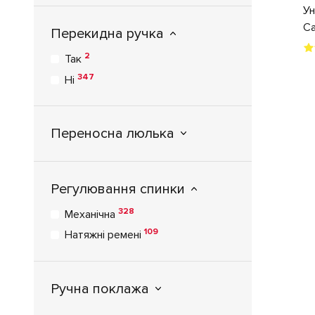
Ун
Ca
Перекидна ручка
2
Так
347
Ні
Переносна люлька
Регулювання спинки
328
Механічна
109
Натяжні ремені
Ручна поклажа