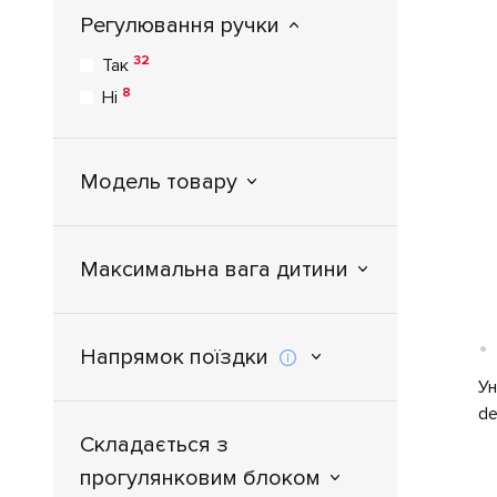
1
ErgoBaby
Регулювання ручки
29
Espiro
32
Так
1
FreeOn
8
Ні
1
GB (Goodbaby)
1
Graco
7
Модель товару
Hamilton by Yoop
2
Hartan
18
Hauck
Максимальна вага дитини
3
IBEBE
8
Inglesina
1
•
Invictus
Напрямок поїздки
2
Jane
Ун
5
Joie
de
5
Joolz
Складається з
7
Junama
прогулянковим блоком