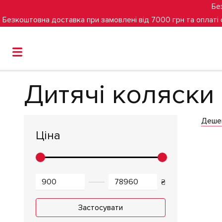
Бе
Безкоштовна доставка при замовлені від 7000 грн та оплаті
Головна
Дитячі коляски
Дитячі коляски
Дитячі коляски
Деше
Ціна
₴
Застосувати