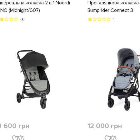
іверсальна коляска 2 в 1 Noordi
Прогулянкова коляска 
NO (Midnight/607)
Bumprider Connect 3
13
1
0 600 грн
12 000 грн