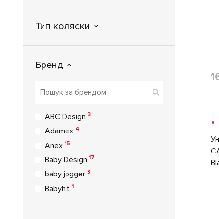
Тип коляски
Бренд
1
3
ABC Design
•
4
Adamex
Ун
15
Anex
CA
17
Baby Design
Bl
3
baby jogger
1
Babyhit
1
BabyStyle
1
Babyzz