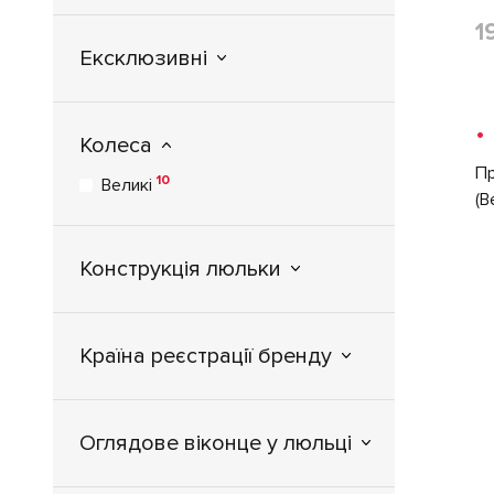
1
Ексклюзивні
•
Колеса
Пр
10
Великі
(B
Конструкція люльки
Країна реєстрації бренду
Оглядове віконце у люльці