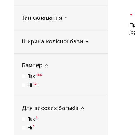
Silver - Cross
1
Sparco
•
Тип складання
1
Storchenmuehle
Пр
3
Tutek
jo
15
Tutis
Ширина колісної бази
2
Valco Baby
3
VivaKids
Бампер
160
Так
12
Ні
Для високих батьків
1
Так
1
Ні