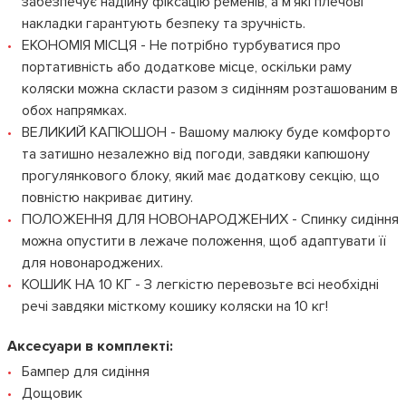
забезпечує надійну фіксацію ременів, а м'які плечові
накладки гарантують безпеку та зручність.
ЕКОНОМІЯ МІСЦЯ - Не потрібно турбуватися про
портативність або додаткове місце, оскільки раму
коляски можна скласти разом з сидінням розташованим в
обох напрямках.
ВЕЛИКИЙ КАПЮШОН - Вашому малюку буде комфорто
та затишно незалежно від погоди, завдяки капюшону
прогулянкового блоку, який має додаткову секцію, що
повністю накриває дитину.
ПОЛОЖЕННЯ ДЛЯ НОВОНАРОДЖЕНИХ - Спинку сидіння
можна опустити в лежаче положення, щоб адаптувати її
для новонароджених.
КОШИК НА 10 КГ - З легкістю перевозьте всі необхідні
речі завдяки місткому кошику коляски на 10 кг!
Аксесуари в комплекті:
Бампер для сидіння
Дощовик