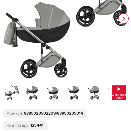
Дивитися
відео
Артикул:
8885020502299/88850205014
Код товару:
125441