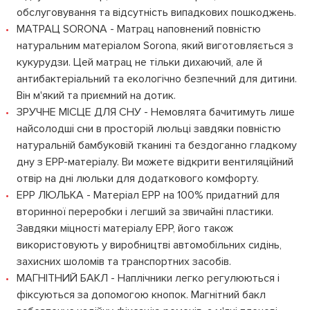
обслуговування та відсутність випадкових пошкоджень.
МАТРАЦ SORONA - Матрац наповнений повністю
натуральним матеріалом Sorona, який виготовляється з
кукурудзи. Цей матрац не тільки дихаючий, але й
антибактеріальний та екологічно безпечний для дитини.
Він м'який та приємний на дотик.
ЗРУЧНЕ МІСЦЕ ДЛЯ СНУ - Немовлята бачитимуть лише
найсолодші сни в просторій люльці завдяки повністю
натуральній бамбуковій тканині та бездоганно гладкому
дну з EPP-матеріалу. Ви можете відкрити вентиляційний
отвір на дні люльки для додаткового комфорту.
EPP ЛЮЛЬКА - Матеріал EPP на 100% придатний для
вторинної переробки і легший за звичайні пластики.
Завдяки міцності матеріалу EPP, його також
використовують у виробництві автомобільних сидінь,
захисних шоломів та транспортних засобів.
МАГНІТНИЙ БАКЛ - Наплічники легко регулюються і
фіксуються за допомогою кнопок. Магнітний бакл