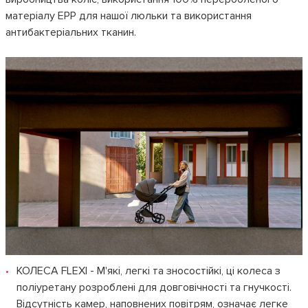
матеріалу EPP для нашої люльки та використання
антибактеріальних тканин.
КОЛЕСА FLEXI - М'які, легкі та зносостійкі, ці колеса з
поліуретану розроблені для довговічності та гнучкості.
Відсутність камер, наповнених повітрям, означає легке