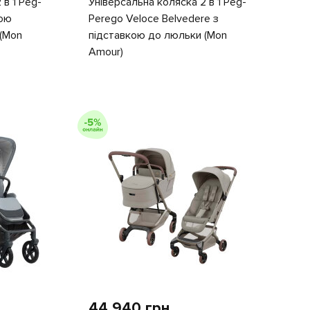
 в 1 Peg-
Універсальна коляска 2 в 1 Peg-
кою
Perego Veloce Belvedere з
 (Mon
підставкою до люльки (Mon
Amour)
44 940 грн