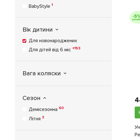
1
BabyStyle
1
Bebe Confort
1
Bebe-mobile
Вік дитини
1
Bebecar
Для новонароджених
2
Bugaboo
+153
Для дітей від 6 міс
1
Bumprider
1
Cam
3
CARRELLO
Вага коляски
2
Chicco
6
Cybex
3
Сезон
Dubatti
4
43
Easywalker
60
Демісезонна
3
Egg
3
Літня
7
Emmaljunga
Ун
1
Geoby
Pe