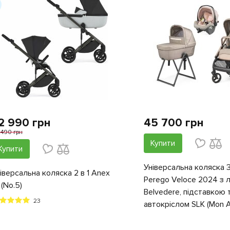
2 990 грн
45 700 грн
 490 грн
Купити
Купити
Універсальна коляска 3
іверсальна коляска 2 в 1 Anex
Perego Veloce 2024 з
i (No.5)
Belvedere, підставкою 
23
автокріслом SLK (Mon 