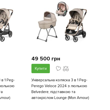
49 500 грн
Купити
 в 1 Peg-
Універсальна коляска 3 в 1 Peg-
 люлькою
Perego Veloce 2024 з люлькою
та
Belvedere, підставкою та
Amour)
автокріслом Lounge (Mon Amour)