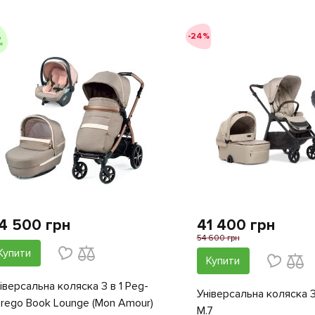
-24%
4 500 грн
41 400 грн
54 600 грн
Купити
Купити
іверсальна коляска 3 в 1 Peg-
Універсальна коляска 3
rego Book Lounge (Mon Amour)
M.7