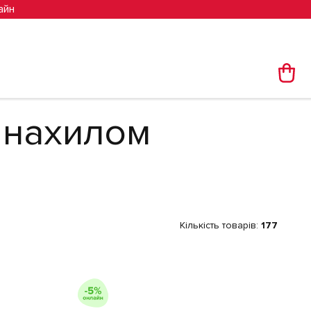
айн
 нахилом
Кількість товарів:
177