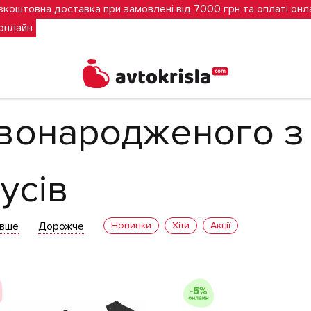
зкоштовна доставка при замовлені від 7000 грн та оплаті онл
 онлайн
го з нахилом спинки 170 градусів
овонародженого з
усів
вше
Дорожче
Новинки
Хіти
Акції