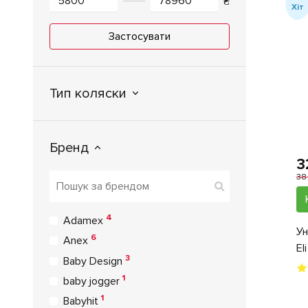
₴
Хіт
Застосувати
Тип коляски
Бренд
3
38
4
Adamex
Ун
6
Anex
El
3
Baby Design
1
baby jogger
1
Babyhit