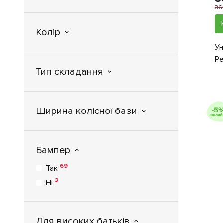
36
Колір
Ун
Pe
Тип складання
Ширина колісної бази
Бампер
69
Так
2
Ні
Для високих батьків