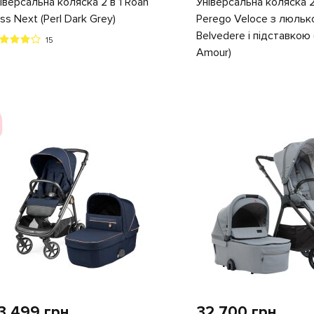
іверсальна коляска 2 в 1 Roan
Універсальна коляска 2
ss Next (Perl Dark Grey)
Perego Veloce з люль
Belvedere і підставкою
15
Amour)
3 499 грн
32 700 грн