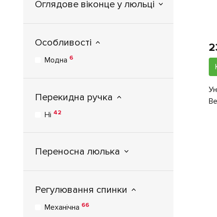
Оглядове віконце у люльці
Особливості
2
6
Модна
Ун
Перекидна ручка
Be
42
Ні
Переносна люлька
Регулювання спинки
66
Механічна