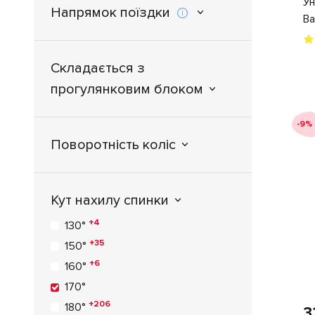
Ун
Seed
Напрямок поїздки
Ba
7
Silver - Cross
1
Sparco
3
Tutek
Складається з
12
Tutis
прогулянковим блоком
-9%
Поворотність коліс
Кут нахилу спинки
+4
130°
+35
150°
+6
160°
170°
+206
180°
3