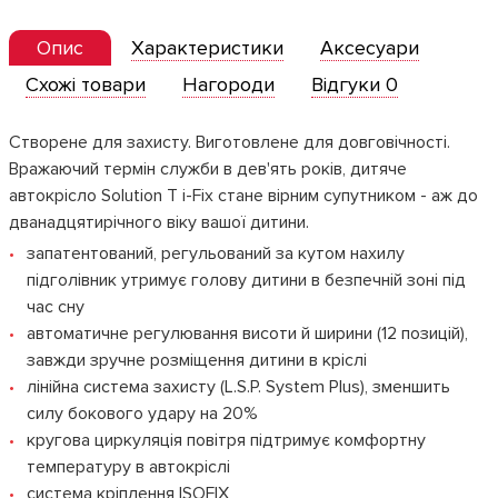
Опис
Характеристики
Аксесуари
Схожі товари
Нагороди
Відгуки 0
Створене для захисту. Виготовлене для довговічності.
Вражаючий термін служби в дев'ять років, дитяче
автокрісло Solution T i-Fix стане вірним супутником - аж до
дванадцятирічного віку вашої дитини.
запатентований, регульований за кутом нахилу
підголівник утримує голову дитини в безпечній зоні під
час сну
автоматичне регулювання висоти й ширини (12 позицій),
завжди зручне розміщення дитини в кріслі
лінійна система захисту (L.S.P. System Plus), зменшить
силу бокового удару на 20%
кругова циркуляція повітря підтримує комфортну
температуру в автокріслі
система кріплення ISOFIX