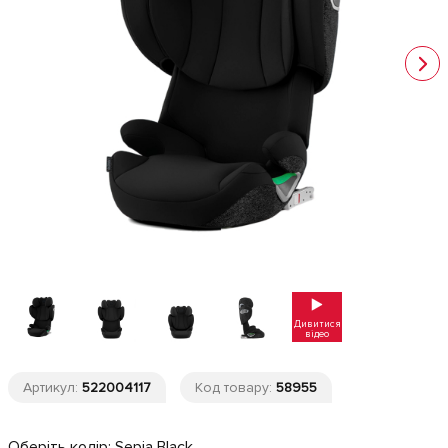
Дивитися
відео
Артикул:
522004117
Код товару:
58955
Оберіть колір:
Sepia Black