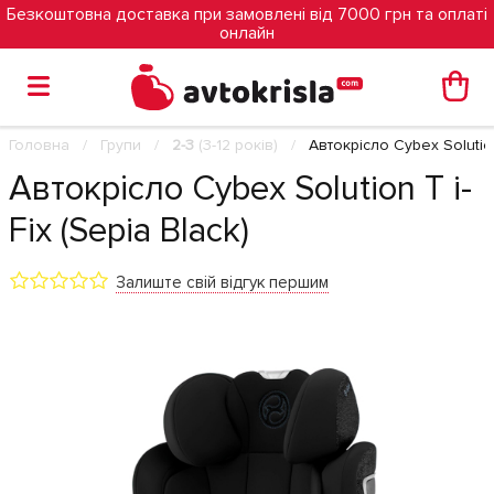
Безкоштовна доставка при замовлені від 7000 грн та оплаті
онлайн
Головна
Групи
2-3
(3-12 років)
Автокрісло Cybex Solution 
Автокрісло Cybex Solution T i-
Fix (Sepia Black)
Залиште свій відгук першим