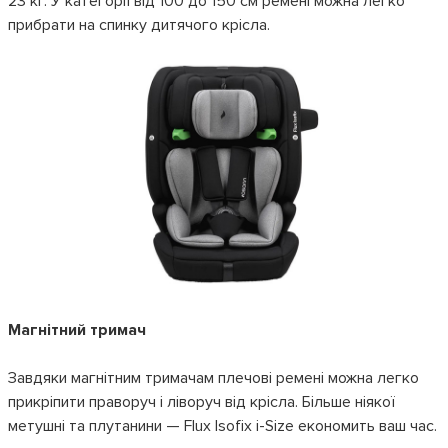
23 кг. У категорії від 100 до 150 см ремені можна легко
прибрати на спинку дитячого крісла.
Магнітний тримач
Завдяки магнітним тримачам плечові ремені можна легко
прикріпити праворуч і ліворуч від крісла. Більше ніякої
метушні та плутанини — Flux Isofix i-Size економить ваш час.