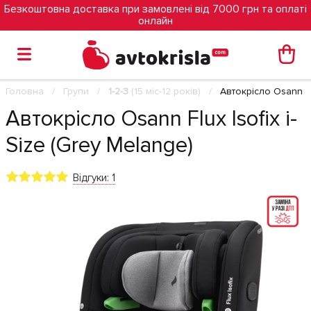
Безкоштовна доставка при замовлені від 7000 грн та оплаті
онлайн
Головна
Групи
1-2-3
(15 міс-12 років)
Автокрісло Osann Flu
Автокрісло Osann Flux Isofix i-
Size (Grey Melange)
Відгуки: 1