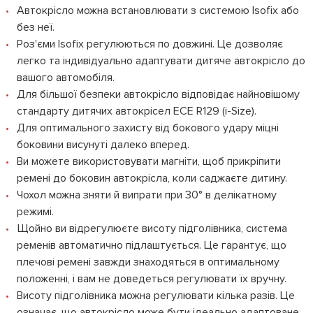
Автокрісло можна встановлювати з системою Isofix або
без неї.
Роз'єми Isofix регулюються по довжині. Це дозволяє
легко та індивідуально адаптувати дитяче автокрісло до
вашого автомобіля.
Для більшої безпеки автокрісло відповідає найновішому
стандарту дитячих автокрісел ECE R129 (i-Size).
Для оптимального захисту від бокового удару міцні
боковини висунуті далеко вперед.
Ви можете використовувати магніти, щоб прикріпити
ремені до боковин автокрісла, коли саджаєте дитину.
Чохол можна зняти й випрати при 30° в делікатному
режимі.
Щойно ви відрегулюєте висоту підголівника, система
ременів автоматично підлаштується. Це гарантує, що
плечові ремені завжди знаходяться в оптимальному
положенні, і вам не доведеться регулювати їх вручну.
Висоту підголівника можна регулювати кілька разів. Це
означає, що автокрісло може бути ідеально адаптоване