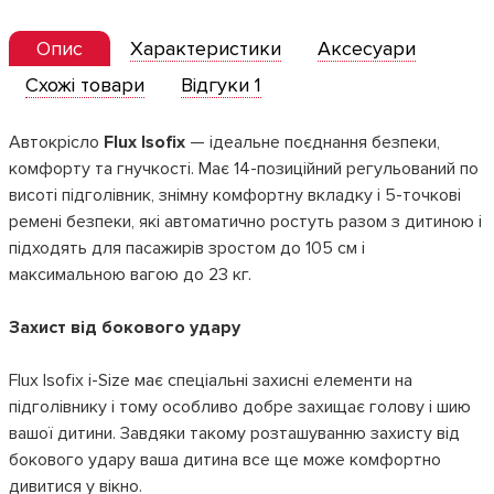
Опис
Характеристики
Аксесуари
Схожі товари
Відгуки 1
Автокрісло
Flux Isofix
— ідеальне поєднання безпеки,
комфорту та гнучкості. Має 14-позиційний регульований по
висоті підголівник, знімну комфортну вкладку і 5-точкові
ремені безпеки, які автоматично ростуть разом з дитиною і
підходять для пасажирів зростом до 105 см і
максимальною вагою до 23 кг.
Захист від бокового удару
Flux Isofix i-Size має спеціальні захисні елементи на
підголівнику і тому особливо добре захищає голову і шию
вашої дитини. Завдяки такому розташуванню захисту від
бокового удару ваша дитина все ще може комфортно
дивитися у вікно.