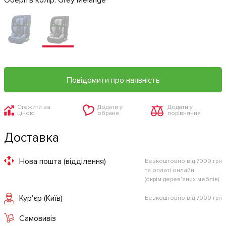
Повідомити про наявність
Стежити за
Додати у
Додати у
ціною
обране
порівняння
Доставка
Нова пошта (відділення)
Безкоштовно від 7000 грн
та оплаті онлайн
(окрім дерев'яних меблів)
Кур'єр (Київ)
Безкоштовно від 7000 грн
Самовивіз