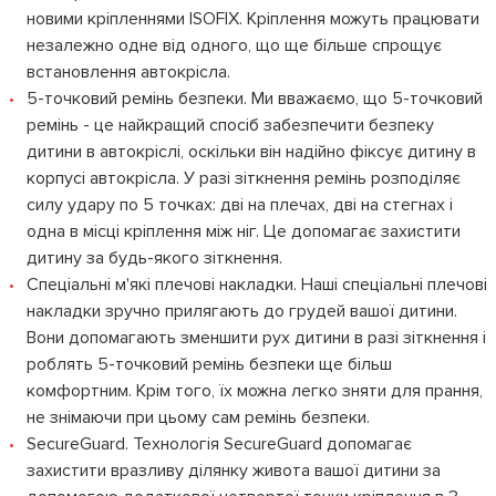
новими кріпленнями ISOFIX. Кріплення можуть працювати
незалежно одне від одного, що ще більше спрощує
встановлення автокрісла.
5-точковий ремінь безпеки. Ми вважаємо, що 5-точковий
ремінь - це найкращий спосіб забезпечити безпеку
дитини в автокріслі, оскільки він надійно фіксує дитину в
корпусі автокрісла. У разі зіткнення ремінь розподіляє
силу удару по 5 точках: дві на плечах, дві на стегнах і
одна в місці кріплення між ніг. Це допомагає захистити
дитину за будь-якого зіткнення.
Спеціальні м'які плечові накладки. Наші спеціальні плечові
накладки зручно прилягають до грудей вашої дитини.
Вони допомагають зменшити рух дитини в разі зіткнення і
роблять 5-точковий ремінь безпеки ще більш
комфортним. Крім того, їх можна легко зняти для прання,
не знімаючи при цьому сам ремінь безпеки.
SecureGuard. Технологія SecureGuard допомагає
захистити вразливу ділянку живота вашої дитини за