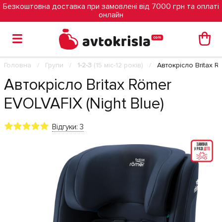
Безкоштовна доставка при замовлені від 7000 грн та оплаті
онлайн
Головна
Групи
1-2-3
(15 міс-12 років)
Автокрісло Britax R
Автокрісло Britax Römer
EVOLVAFIX (Night Blue)
Відгуки: 3