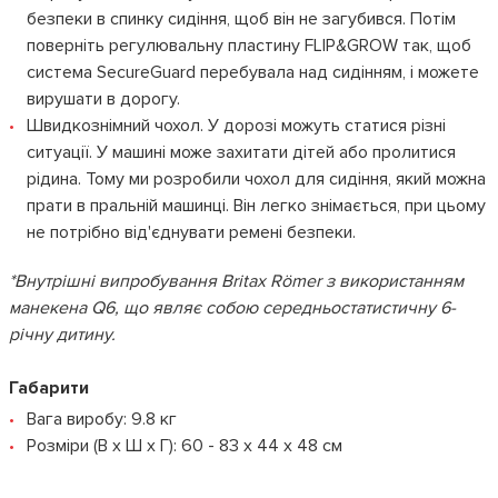
безпеки в спинку сидіння, щоб він не загубився. Потім
поверніть регулювальну пластину FLIP&GROW так, щоб
система SecureGuard перебувала над сидінням, і можете
вирушати в дорогу.
Швидкознімний чохол. У дорозі можуть статися різні
ситуації. У машині може захитати дітей або пролитися
рідина. Тому ми розробили чохол для сидіння, який можна
прати в пральній машинці. Він легко знімається, при цьому
не потрібно від'єднувати ремені безпеки.
*Внутрішні випробування Britax Römer з використанням
манекена Q6, що являє собою середньостатистичну 6-
річну дитину.
Габарити
Вага виробу: 9.8 кг
Розміри (В x Ш x Г): 60 - 83 x 44 x 48 см