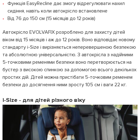
Функція EasyRecline дає змогу відрегулювати нахил
сидіння, навіть коли автокрісло встановлене
Від 76 до 150 см (15 місяців до 12 років)
Автокрісло EVOLVAFIX розроблено для захисту дітей
віком від 15 місяців і аж до 12 років. Воно відповідає новому
стандарту i-Size і вирізняється неперевершеною безпекою
та абсолютною універсальністю. З автокрісла з надійними
5-точковими ременями безпеки воно перетворюється на
бустер з високою спинкою за допомогою всього декількох
простих дій. Дітей можна пристібати 5-точковим ременем
безпеки до досягнення ними зросту 105 см і ваги 22 кг.
i-Size - для дітей різного віку