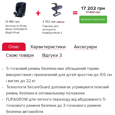
17 202 грн
17 400 грн
Купити комплект
13 440 грн.
3 762 грн
3 960 грн
Автокрісло Britax
Підніжка для
Römer EVOLVAFIX
автокрісла
(Night Blue)
KneeGuardKids 4
Опис
Характеристики
Аксесуари
Схожі товари
Відгуки 3
5-точковий ремінь безпеки має збільшений термін
використання і призначений для дітей зростом до 105 см
і вагою до 22 кг
Технологія SecureGuard допомагає утримувати поясний
ремінь безпеки в оптимальному положенні
FLIP&GROW для легкого переходу від вбудованого 5-
точкового ременя безпеки до 3-точкового ременя
безпеки автомобіля