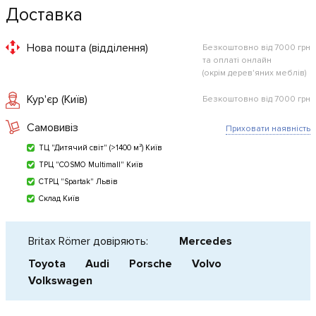
Доставка
Нова пошта (відділення)
Безкоштовно від 7000 грн
та оплаті онлайн
(окрім дерев'яних меблів)
Кур'єр (Київ)
Безкоштовно від 7000 грн
Самовивіз
Приховати наявність
ТЦ "Дитячий світ" (>1400 м²) Київ
ТРЦ "COSMO Multimall" Київ
СТРЦ "Spartak" Львів
Склад Київ
Britax Römer довіряють:
Mercedes
Toyota
Audi
Porsche
Volvo
Volkswagen