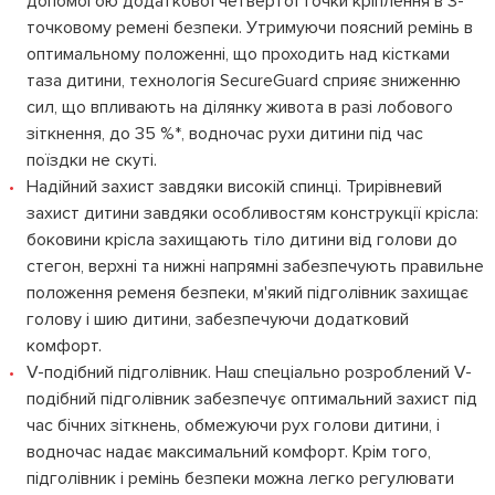
допомогою додаткової четвертої точки кріплення в 3-
точковому ремені безпеки. Утримуючи поясний ремінь в
оптимальному положенні, що проходить над кістками
таза дитини, технологія SecureGuard сприяє зниженню
сил, що впливають на ділянку живота в разі лобового
зіткнення, до 35 %*, водночас рухи дитини під час
поїздки не скуті.
Надійний захист завдяки високій спинці. Трирівневий
захист дитини завдяки особливостям конструкції крісла:
боковини крісла захищають тіло дитини від голови до
стегон, верхні та нижні напрямні забезпечують правильне
положення ременя безпеки, м'який підголівник захищає
голову і шию дитини, забезпечуючи додатковий
комфорт.
V-подібний підголівник. Наш спеціально розроблений V-
подібний підголівник забезпечує оптимальний захист під
час бічних зіткнень, обмежуючи рух голови дитини, і
водночас надає максимальний комфорт. Крім того,
підголівник і ремінь безпеки можна легко регулювати