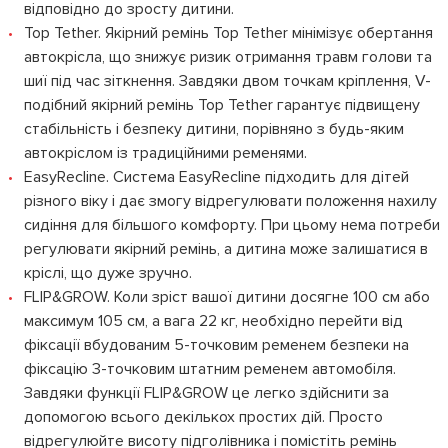
відповідно до зросту дитини.
Top Tether. Якірний ремінь Top Tether мінімізує обертання
автокрісла, що знижує ризик отримання травм голови та
шиї під час зіткнення. Завдяки двом точкам кріплення, V-
подібний якірний ремінь Top Tether гарантує підвищену
стабільність і безпеку дитини, порівняно з будь-яким
автокріслом із традиційними ременями.
EasyRecline. Система EasyRecline підходить для дітей
різного віку і дає змогу відрегулювати положення нахилу
сидіння для більшого комфорту. При цьому нема потреби
регулювати якірний ремінь, а дитина може залишатися в
кріслі, що дуже зручно.
FLIP&GROW. Коли зріст вашої дитини досягне 100 см або
максимум 105 см, а вага 22 кг, необхідно перейти від
фіксації вбудованим 5-точковим ременем безпеки на
фіксацію 3-точковим штатним ременем автомобіля.
Завдяки функції FLIP&GROW це легко здійснити за
допомогою всього декількох простих дій. Просто
відрегулюйте висоту підголівника і помістіть ремінь