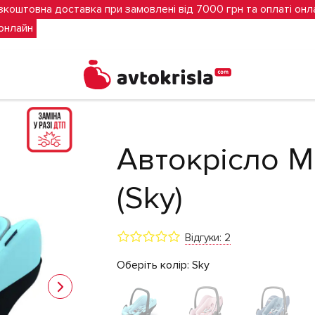
зкоштовна доставка при замовлені від 7000 грн та оплаті онл
 онлайн
ebble Plus (Sky)
Автокрісло Ma
(Sky)
Відгуки: 2
Оберіть колір:
Sky