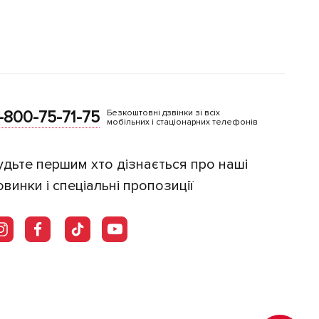
-800-75-71-75
Безкоштовні дзвінки зі всіх
мобільних і стаціонарних телефонів
удьте першим хто дізнається про наші
овинки і спеціальні пропозиції