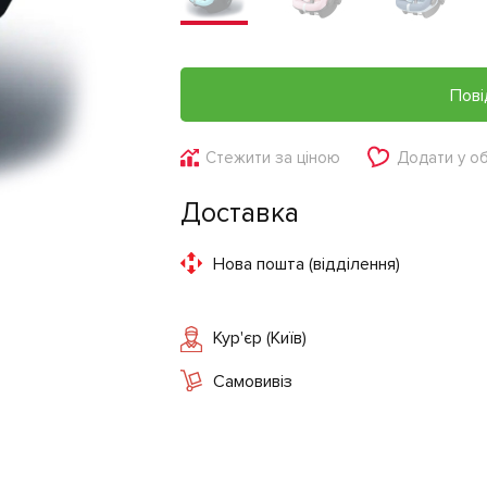
Пові
Стежити за ціною
Додати у о
Доставка
Нова пошта (відділення)
Кур'єр (Київ)
Самовивіз