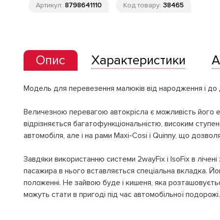
Артикул:
8798641110
Код товару:
38465
Опис
Характеристики
А
Модель для перевезення малюків від народження і до 
Величезною перевагою автокрісла є можливість його ек
відрізняється багатофункціональністю, високим ступе
автомобіля, але і на рами Maxi-Cosi і Quinny, що дозво
Завдяки використанню системи 2wayFix і IsoFix в ліче
пасажира в нього вставляється спеціальна вкладка. Й
положенні. Не зайвою буде і кишеня, яка розташовується
можуть стати в пригоді під час автомобільної подорожі.