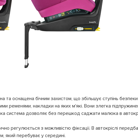
на та оснащена бічним захистом, що збільшує ступінь безпеки
и ременями, накладки на яких м'які. Вони злегка підпружинен
така система дозволяє без перешкод саджати малюка в автокр
ично регулюється з можливістю фіксації. В автокріслі передб
м, який перебуває у середині.