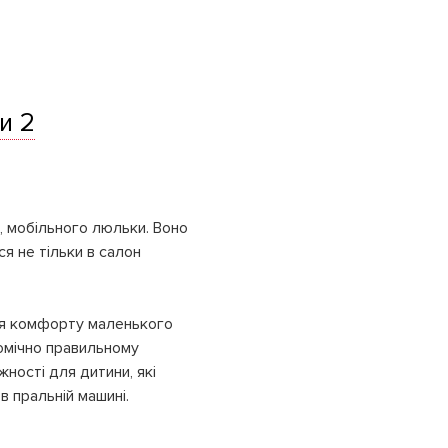
и 2
, мобільного люльки. Воно
я не тільки в салон
ння комфорту маленького
омічно правильному
жності для дитини, які
в пральній машині.