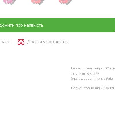
домити про наявність
бране
Додати у порівняння
Безкоштовно від 7000 грн
та оплаті онлайн
(окрім дерев'яних меблів)
Безкоштовно від 7000 грн