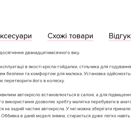
ксесуари
Схожі товари
Відгук
досягнення дванадцятимісячного віку.
сплуатації в якості крісла-гойдалки, стільчика для годування
нем безпеки та комфортом для малюка. Установка здійснюєтьс
ляє перетворити його в коляску.
ні хвилини автокрісло встановлюється в салоні, а для підвище
ого використання дозволяє хребту малятка перебувати в анат
 на задній частині автокрісла. У неї можна зберігати принале
 Оббивка в даній моделі знімна, стирається дуже легко навіть 