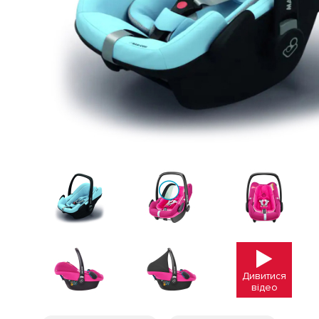
Дивитися
відео