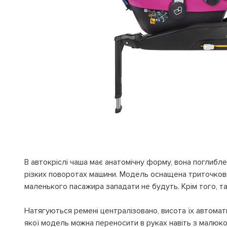
В автокріслі чаша має анатомічну форму, вона поглибле
різких поворотах машини. Модель оснащена триточковим
маленького пасажира западати не будуть. Крім того, 
Натягуються ремені централізовано, висота їх автомат
якої модель можна переносити в руках навіть з малюко