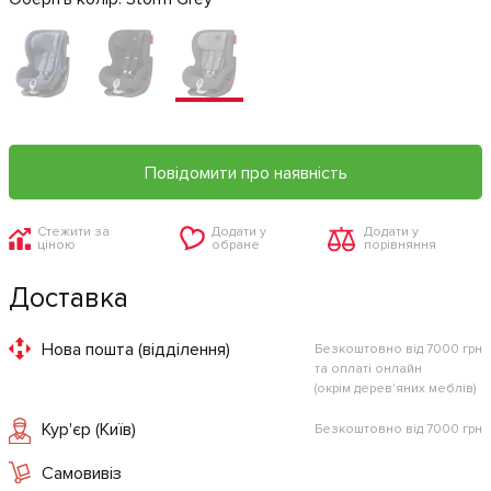
Повідомити про наявність
Стежити за
Додати у
Додати у
ціною
обране
порівняння
Доставка
Нова пошта (відділення)
Безкоштовно від 7000 грн
та оплаті онлайн
(окрім дерев'яних меблів)
Кур'єр (Київ)
Безкоштовно від 7000 грн
Самовивіз