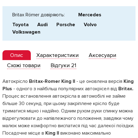
Britax Römer довіряють:
Mercedes
Toyota
Audi
Porsche
Volvo
Volkswagen
Опис
Характеристики
Аксесуари
Схожі товари
Відгуки 21
Автокрісло
Britax-Romer King II
- це оновлена ​​версія
King
Plus
- одного з найбільш популярних автокрісел від
Britax.
Процес встановлення автокрісла в автомобілі не займе
більше 30 секунд, при цьому закріплене крісло буде
триматися міцно і надійно. Одним рухом руки спинку можна
відрегулювати до напівлежачого положення, завдяки чому
малюк може комфортно виспатися під час далекої поїздки.
Посадочне місце в
King II
виконано максимально