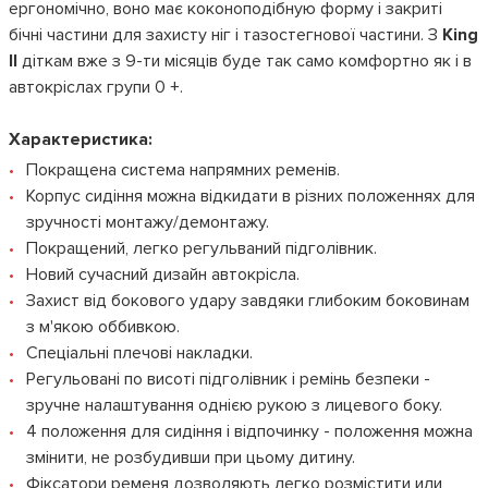
ергономічно, воно має коконоподібную форму і закриті
бічні частини для захисту ніг і тазостегнової частини. З
King
II
діткам вже з 9-ти місяців буде так само комфортно як і в
автокріслах групи 0 +.
Характеристика:
Покращена система напрямних ременів.
Корпус сидіння можна відкидати в різних положеннях для
зручності монтажу/демонтажу.
Покращений, легко регульваний підголівник.
Новий сучасний дизайн автокрісла.
Захист від бокового удару завдяки глибоким боковинам
з м'якою оббивкою.
Спеціальні плечові накладки.
Регульовані по висоті підголівник і ремінь безпеки -
зручне налаштування однією рукою з лицевого боку.
4 положення для сидіння і відпочинку - положення можна
змінити, не розбудивши при цьому дитину.
Фіксатори ременя дозволяють легко розмістити или