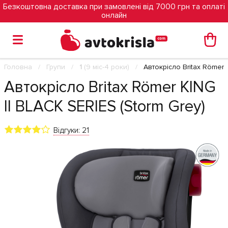
Безкоштовна доставка при замовлені від 7000 грн та оплаті
онлайн
Головна
Групи
1
(9 міс-4 роки)
Автокрісло Britax Römer 
Автокрісло Britax Römer KING
II BLACK SERIES (Storm Grey)
Відгуки: 21