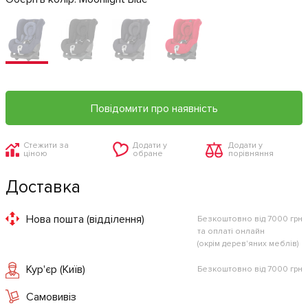
Повідомити про наявність
Стежити за
Додати у
Додати у
ціною
обране
порівняння
Доставка
Нова пошта (відділення)
Безкоштовно від 7000 грн
та оплаті онлайн
(окрім дерев'яних меблів)
Кур'єр (Київ)
Безкоштовно від 7000 грн
Самовивіз