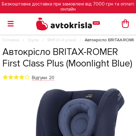
Безкоштовна доставка при замовлені від 7000 грн та оплаті
онлайн
Головна
Групи
0+/1
(0-4 роки)
Автокрісло BRITAX-ROMER F
Автокрісло BRITAX-ROMER
First Class Plus (Moonlight Blue)
Відгуки: 20