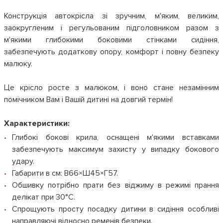
Конструкція автокрісла зі зручним, м'яким, великим,
заокругленим і регульованим підголовником разом з
м'якими глибокими боковими стінками сидіння,
забезпечують додаткову опору, комфорт і повну безпеку
малюку.
Це крісло росте з малюком, і воно стане незамінним
помічником Вам і Вашій дитині на довгий термін!
Характеристики:
Глибокі бокові крила, оснащені м'якими вставками
забезпечують максимум захисту у випадку бокового
удару.
Габарити в см: В66×Ш45×Г57.
Обшивку потрібно прати без віджиму в режимі прання
делікат при 30°С.
Спрощують просту посадку дитини в сидіння особливі
направляючі відносно ременів безпеки.