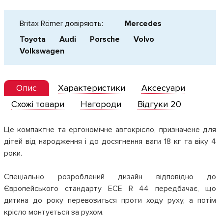
Britax Römer довіряють:
Mercedes
Toyota
Audi
Porsche
Volvo
Volkswagen
Опис
Характеристики
Аксесуари
Схожі товари
Нагороди
Відгуки 20
Це компактне та ергономічне автокрісло, призначене для
дітей від народження і до досягнення ваги 18 кг та віку 4
роки.
Спеціально розроблений дизайн відповідно до
Європейського стандарту ECE R 44 передбачає, що
дитина до року перевозиться проти ходу руху, а потім
крісло монтується за рухом.