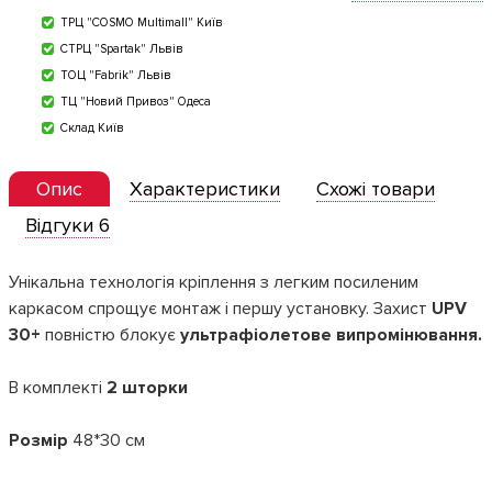
ТРЦ "COSMO Multimall" Київ
СТРЦ "Spartak" Львів
ТОЦ "Fabrik" Львів
ТЦ "Новий Привоз" Одеса
Склад Київ
Опис
Характеристики
Схожі товари
Відгуки 6
Унікальна технологія кріплення з легким посиленим
каркасом спрощує монтаж і першу установку. Захист
UPV
30+
повністю блокує
ультрафіолетове випромінювання.
В комплекті
2 шторки
Розмір
48*30 см