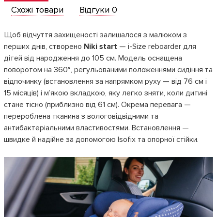
Опис
Характеристики
Аксесуари
Схожі товари
Відгуки 0
Щоб відчуття захищеності залишалося з малюком з
перших днів, створено
Niki start
— i-Size reboarder для
дітей від народження до 105 см. Модель оснащена
поворотом на 360°, регульованими положеннями сидіння та
відпочинку (встановлення за напрямком руху — від 76 см і
15 місяців) і м’якою вкладкою, яку легко зняти, коли дитині
стане тісно (приблизно від 61 см). Окрема перевага —
перероблена тканина з вологовідвідними та
антибактеріальними властивостями. Встановлення —
швидке й надійне за допомогою Isofix та опорної стійки.