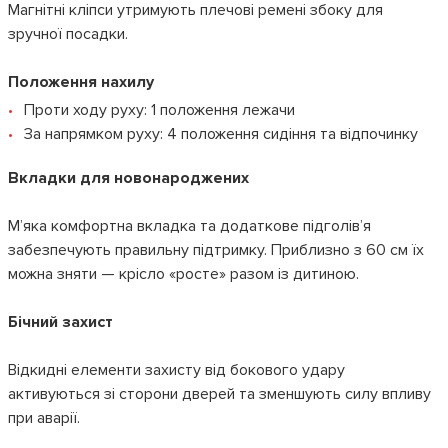
Центральний механізм дозволяє легко регулювати натяг.
Магнітні кліпси утримують плечові ремені збоку для
зручної посадки.
Положення нахилу
Проти ходу руху: 1 положення лежачи
За напрямком руху: 4 положення сидіння та відпочинку
Вкладки для новонароджених
М’яка комфортна вкладка та додаткове підголів’я
забезпечують правильну підтримку. Приблизно з 60 см їх
можна зняти — крісло «росте» разом із дитиною.
Бічний захист
Відкидні елементи захисту від бокового удару
активуються зі сторони дверей та зменшують силу впливу
при аварії.