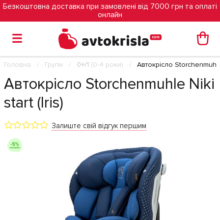
Безкоштовна доставка при замовлені від 7000 грн та оплаті
онлайн
Головна
Групи
0+/1
(0-4 роки)
Автокрісло Storchenmuhle Ni
Автокрісло Storchenmuhle Niki
start (Iris)
Залиште свій відгук першим