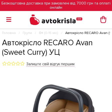
Безкоштовна доставка при замовлені від 7000 грн та оплаті
онлайн
Головна
Групи
0+
(0-15 міс)
Автокрісло RECARO Avan (S
Автокрісло RECARO Avan
(Sweet Curry) УЦ
Залиште свій відгук першим