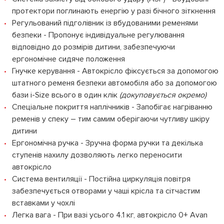
протектори поглинають енергію у разі бічного зіткнення
Регульований підголівник із вбудованими ременями
безпеки - Пропонує індивідуальне регулювання
відповідно до розмірів дитини, забезпечуючи
ергономічне сидяче положення
Гнучке керування - Автокрісло фіксується за допомогою
штатного ременя безпеки автомобіля або за допомогою
бази i-Size всього в один клік
(докуповується окремо)
Спеціальне покриття наплічників - Запобігає нагріванню
ременів у спеку – тим самим оберігаючи чутливу шкіру
дитини
Ергономічна ручка - Зручна форма ручки та декілька
ступенів нахилу дозволяють легко переносити
автокрісло
Система вентиляції - Постійна циркуляція повітря
забезпечується отворами у чаші крісла та сітчастим
вставками у чохлі
Легка вага - При вазі усього 4.1 кг, автокрісло 0+ Avan