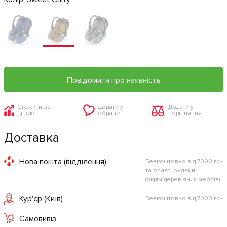
Повідомити про наявність
Стежити за
Додати у
Додати у
ціною
обране
порівняння
Доставка
Нова пошта (відділення)
Безкоштовно від 7000 грн
та оплаті онлайн
(окрім дерев'яних меблів)
Кур'єр (Київ)
Безкоштовно від 7000 грн
Самовивіз