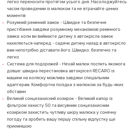
легко переносити протягом усього дня. Насолоджуйтесь
часом проведеним із малюком та не втрачайте цінних
моментів
Розумний ремінний замок - Швидке та безпечне
пристібання завдяки розумному механізмові ремінного
замка: коли ви виймаєте дитину з автокрісла замок
нахиляється наперед - садячи дитину назад в автокрісло
вам непотрібно діставати його. Швидко, безпечно та
легко
Система для подорожей - Нехай малюк поспить якомога
довше: швидка перестановка автокрісел RECARO із
машини на коляску можлива завдяки спеціальним
адаптерам. Комфортна поїздка з малюком за будь-яких
обставин
Великий сонцезахисний козирок - Великий капор із
фільтром захисту 50 та висувним сонцезахисним
козирком захистить чутливу шкіру малюка у сонячну
погоду та зробить вашу першу спільну відпустку ще
приємнішою