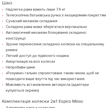
Шасі:
Надлегка рама важить лише 7,4 кг
Телескопічна батьківська ручка з екошкіряним покриттям
Сучасний механізм складання
Складена рама може зберігатися вертикально
Автоматичний механізм блокування складеної
конструкції
Зручне перенесення складеної коляски на спеціальному
ремені
Легкий доступ до підвісного кошика
Амортизація на всіх колесах
Непробивні шини
«Розумне» гальмо спроектоване таким чином, щоб не
пошкодити ваше взуття під час використання
Можливість встановлення автокрісла (адаптери
купуються окремо)
Комплектація коляски 2в1 Espiro Miloo:
Алюмінієва рама з колесами