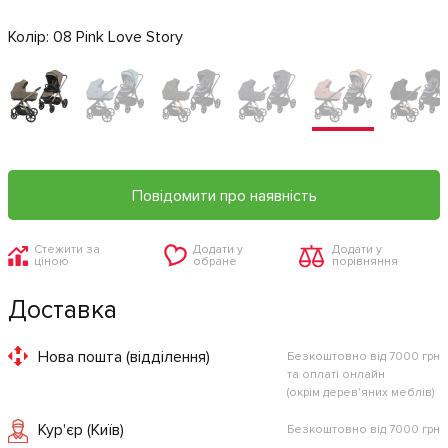
Колір:
08 Pink Love Story
Повідомити про наявність
Стежити за
Додати у
Додати у
ціною
обране
порівняння
Доставка
Нова пошта (відділення)
Безкоштовно від 7000 грн
та оплаті онлайн
(окрім дерев'яних меблів)
Кур'єр (Київ)
Безкоштовно від 7000 грн