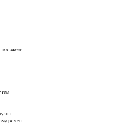
 положенні
иттям
укції
ому ремені