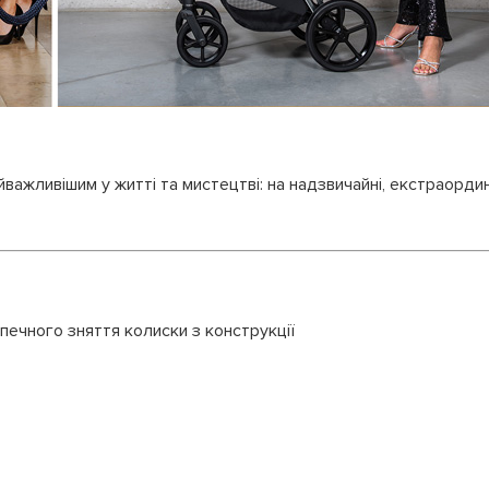
айважливішим у житті та мистецтві: на надзвичайні, екстраорди
печного зняття колиски з конструкції