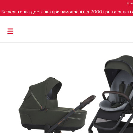
Бе
Безкоштовна доставка при замовлені від 7000 грн та оплаті
Головна
Універсальна коляска 2 в 1 Espiro Miloo (04 Lux