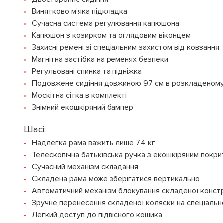
Винятково м'яка підкладка
Сучасна система регулювання капюшона
Капюшон з козирком та оглядовим віконцем
Захисні ремені зі спеціальним захистом від ковзання
Магнітна застібка на ременях безпеки
Регульовані спинка та підніжка
Подовжене сидіння довжиною 97 см в розкладеному
Москітна сітка в комплекті
Знімний екошкіряний бампер
Шасі:
Надлегка рама важить лише 7,4 кг
Телескопічна батьківська ручка з екошкіряним покр
Сучасний механізм складання
Складена рама може зберігатися вертикально
Автоматичний механізм блокування складеної констр
Зручне перенесення складеної коляски на спеціальн
Легкий доступ до підвісного кошика