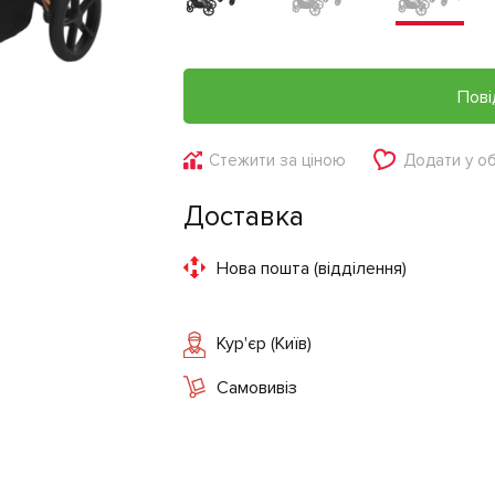
Пові
Стежити за ціною
Додати у о
Доставка
Нова пошта (відділення)
Кур'єр (Київ)
Самовивіз