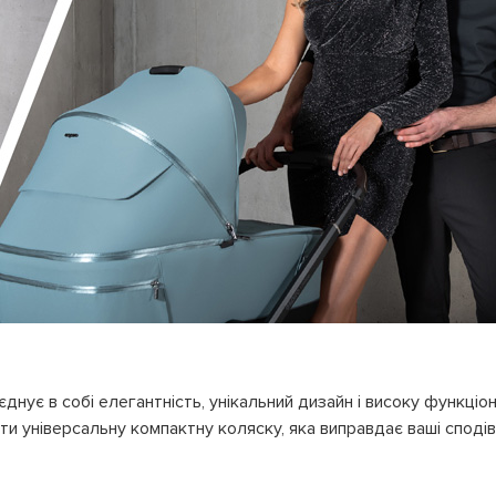
оєднує в собі елегантність, унікальний дизайн і високу функціо
и універсальну компактну коляску, яка виправдає ваші сподів