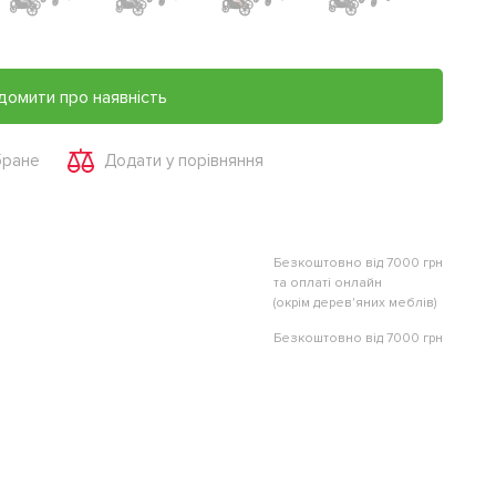
домити про наявність
бране
Додати у порівняння
Безкоштовно від 7000 грн
та оплаті онлайн
(окрім дерев'яних меблів)
Безкоштовно від 7000 грн