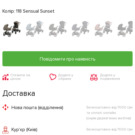
Колір:
118 Sensual Sunset
Повідомити про наявність
Стежити за
Додати у
Додати у
ціною
обране
порівняння
Доставка
Нова пошта (відділення)
Безкоштовно від 7000 грн
та оплаті онлайн
(окрім дерев'яних меблів)
Кур'єр (Київ)
Безкоштовно від 7000 грн