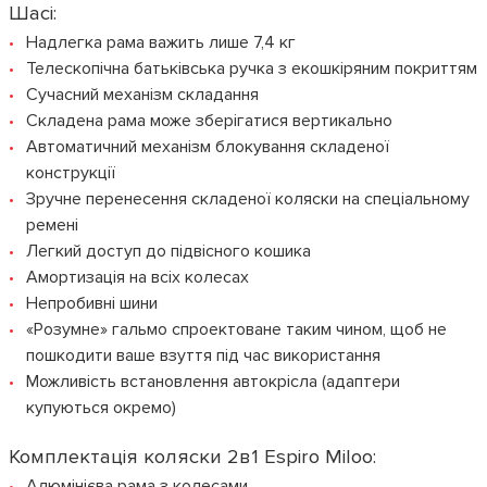
Шасі:
Надлегка рама важить лише 7,4 кг
Телескопічна батьківська ручка з екошкіряним покриттям
Сучасний механізм складання
Складена рама може зберігатися вертикально
Автоматичний механізм блокування складеної
конструкції
Зручне перенесення складеної коляски на спеціальному
ремені
Легкий доступ до підвісного кошика
Амортизація на всіх колесах
Непробивні шини
«Розумне» гальмо спроектоване таким чином, щоб не
пошкодити ваше взуття під час використання
Можливість встановлення автокрісла (адаптери
купуються окремо)
Комплектація коляски 2в1 Espiro Miloo:
Алюмінієва рама з колесами