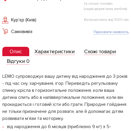
та оплаті онлайн
(окрім дерев'яних меблів)
Кур'єр (Київ)
Безкоштовно від 7000 грн
Самовивіз
Приховати наявність
Опис
Характеристики
Схожі товари
Відгуки 0
LEMO супроводжує вашу дитину від народження до 3 років
- під час сну, харчування, ігор. Переведіть регульовану
спинку крісла в горизонтальне положення, коли ваша
дитина спить або в напіввертикальне положення, коли він
прокидається і готовий їсти або грати. Природне гойдання
не тільки призначене для розваги, але й допомагає дітям
розвивати м’язи та моторику.
від народження до 6 місяців (приблизно 9 кг) з 5-