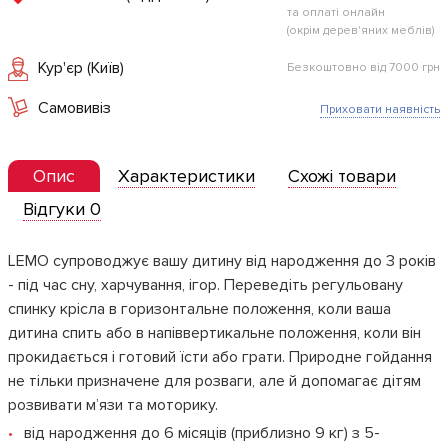
та оплаті онлайн
(окрім дерев'яних меблів)
Кур'єр (Київ)
Безкоштовно від 7000 грн
Самовивіз
Приховати наявність
Опис
Характеристики
Схожі товари
Відгуки 0
LEMO супроводжує вашу дитину від народження до 3 років
- під час сну, харчування, ігор. Переведіть регульовану
спинку крісла в горизонтальне положення, коли ваша
дитина спить або в напіввертикальне положення, коли він
прокидається і готовий їсти або грати. Природне гойдання
не тільки призначене для розваги, але й допомагає дітям
розвивати м’язи та моторику.
від народження до 6 місяців (приблизно 9 кг) з 5-