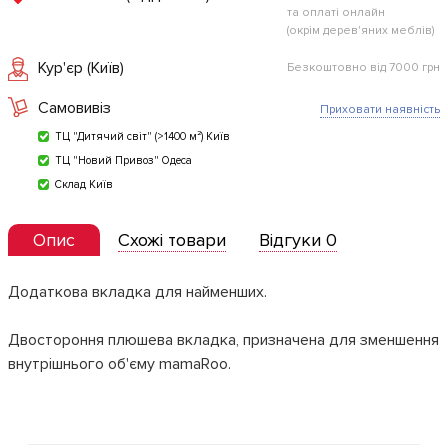
та оплаті онлайн
(окрім дерев'яних меблів)
Кур'єр (Київ)
Безкоштовно від 7000 грн
Самовивіз
Приховати наявність
ТЦ "Дитячий світ" (>1400 м²) Київ
ТЦ "Новий Привоз" Одеса
Склад Київ
Опис
Схожі товари
Відгуки 0
Додаткова вкладка для найменших.
Двостороння плюшева вкладка, призначена для зменшення
внутрішнього об'єму mamaRoo.