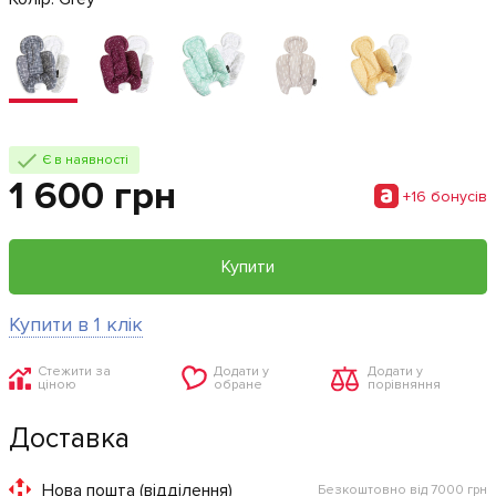
Є в наявності
1 600 грн
+16 бонусiв
Купити
Купити в 1 клік
Стежити за
Додати у
Додати у
ціною
обране
порівняння
Доставка
Нова пошта (відділення)
Безкоштовно від 7000 грн